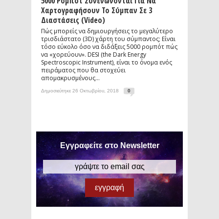
5000 Ρομπότ Συνενώνονται Για Να
Χαρτογραφήσουν Το Σύμπαν Σε 3
Διαστάσεις (video)
Πώς μπορείς να δημιουργήσεις το μεγαλύτερο
τρισδιάστατο (3D) χάρτη του σύμπαντος; Είναι
τόσο εύκολο όσο να διδάξεις 5000 ρομπότ πώς
να «χορεύουν». DESI (the Dark Energy
Spectroscopic Instrument), είναι το όνομα ενός
πειράματος που θα στοχεύει
απομακρυσμένους...
Δημοσιεύτηκε 26 Οκτωβρίου, 2018
0
Εγγραφείτε στο Newsletter