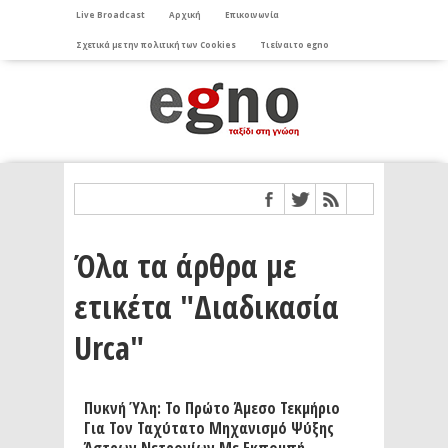
Live Broadcast
Αρχική
Επικοινωνία
Σχετικά με την πολιτική των Cookies
Τι είναι το egno
Όλα τα άρθρα με
ετικέτα "Διαδικασία
Urca"
Πυκνή Ύλη: Το Πρώτο Άμεσο Τεκμήριο
Για Τον Ταχύτατο Μηχανισμό Ψύξης