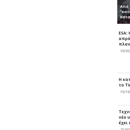
Από 
“κατ
Κατα
ESA:
απρό
πλαν
10/02
Η κα
το Ti
15/10
Τεχν
νέο 
έχει
21/02