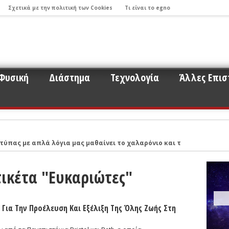
Σχετικά με την πολιτική των Cookies
Τι είναι το egno
Φυσική
Διάστημα
Τεχνολογία
Άλλες Επισ
τύπας με απλά λόγια μας μαθαίνει το χαλαρόνιο και τη σχέση του μ
 παρακολούθησης εκλάμψεων λόγω προσκρούσεων παραγήινων αστερ
τικέτα "Ευκαριώτες"
Νικόλαο Στεργιούλα με αφορμή το σημαντικό εύρημα της εργασίας τ
ντά σε ερωτήματα για το σύμπαν και την έρευνα που σχετίζεται με
ου 2017: Οι βηματισμοί της Επιστήμης και η πορεία προς τον εντοπ
Για Την Προέλευση Και Εξέλιξη Της Όλης Ζωής Στη
ό σύστημα με τα μάτια ενός νέου ερευνητή όπως ο κ. Μπάμπουλης (Μ