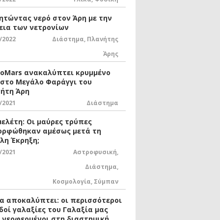
ητώντας νερό στον Άρη με την
εια των νετρονίων
/2022
Διάστημα
,
Πλανήτης
Άρης
xoMars ανακαλύπτει κρυμμένο
 στο Μεγάλο Φαράγγι του
ήτη Άρη
/2021
Διάστημα
μελέτη: Οι μαύρες τρύπες
ορφώθηκαν αμέσως μετά τη
λη Έκρηξη;
/2021
Αστροφυσική
,
Διάστημα
,
Κοσμολογία
,
Σύμπαν
ία αποκαλύπτει: οι περισσότεροι
δοί γαλαξίες του Γαλαξία μας
ι νεοφερμένοι στη διαστημική