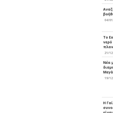
Αναζ
βοήθ
04/01
Το E
νερό
πλαν
21/12
Νέα 
διαμ
Μεγά
19/12
Η Γα
συνο
είνα