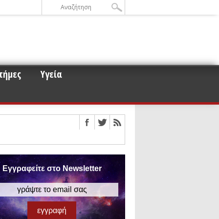
τήμες
Υγεία
ε την σκοτεινή ύλη
οειδών και μετεωροειδών στη
ου για τα άστρα νετρονίων
Εγγραφείτε στο Newsletter
 αυτό
ισμό των βαρυτικών κυμάτων
έρος 3)