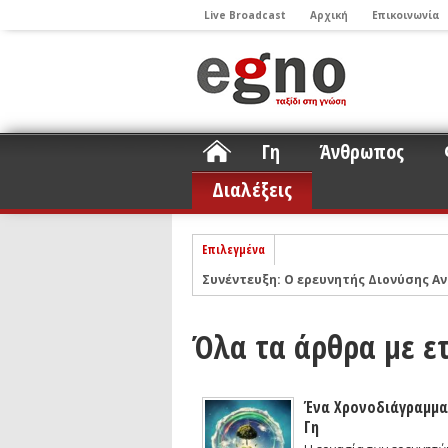
Live Broadcast
Αρχική
Επικοινωνία
Γη
Άνθρωπος
Διαλέξεις
Επιλεγμένα
Συνέντευξη: Ο ερευνητής Διονύσης Αν
ΝΕLIOTA: Το ερευνητικό πρόγραμμα
Σελήνη
Όλα τα άρθρα με ε
Podcast: Συζήτηση με τον καθηγητή 
Podcast: Ο Διονύσης Σιμόπουλος απα
Άρθρο με αφορμή το Nobel Φυσικής τ
Ένα Χρονοδιάγραμμα 
Γη
Συνέντευξη: Το ελληνικό εκπαιδευτικ