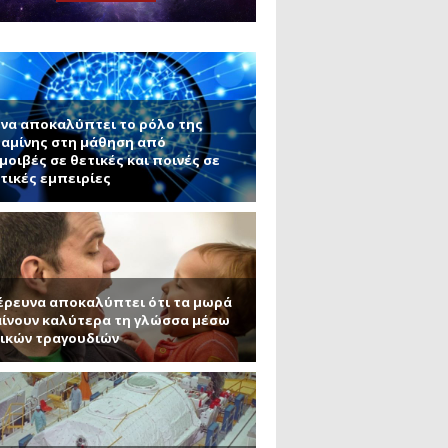
ς εφαρμογές τους (Μέρος 2)
μανένιο και πυριτένιο (Μέρος
το ΜΙΤ)
ου ΑΠΘ)
να αποκαλύπτει το ρόλο της
αμίνης στη μάθηση από
μοιβές σε θετικές και ποινές σε
τικές εμπειρίες
έρευνα αποκαλύπτει ότι τα μωρά
ίνουν καλύτερα τη γλώσσα μέσω
ικών τραγουδιών