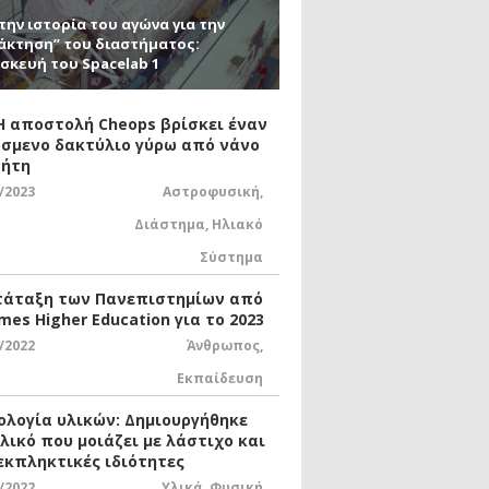
την ιστορία του αγώνα για την
άκτηση” του διαστήματος:
σκευή του Spacelab 1
 Η αποστολή Cheops βρίσκει έναν
σμενο δακτύλιο γύρω από νάνο
ήτη
/2023
Αστροφυσική
,
Διάστημα
,
Ηλιακό
Σύστημα
τάταξη των Πανεπιστημίων από
mes Higher Education για το 2023
/2022
Άνθρωπος
,
Εκπαίδευση
ολογία υλικών: Δημιουργήθηκε
υλικό που μοιάζει με λάστιχο και
 εκπληκτικές ιδιότητες
/2022
Υλικά
,
Φυσική