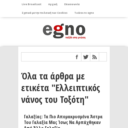
Live Broadcast
Αρχική
Επικοινωνία
Σχετικά με την πολιτική των Cookies
Τι είναι το egno
Όλα τα άρθρα με
ετικέτα "Ελλειπτικός
νάνος του Τοξότη"
Γαλαξίας: Τα Πιο Απομακρυσμένα Άστρα
Του Γαλαξία Μας Ίσως Να Αρπάχθηκαν