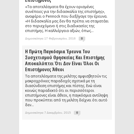
Επιστήμονες
«Τα αποτελέσματα θα έχουν ορισμένες
συνέπειες για την διδασκαλία της επιστήμης»,
αναφέρει ο Pennock που διεξήγαγε την έρευνα.
«Η διδασκαλία μας δεν θα πρέπει να σταματάει
στο περιεχόμενο ή στις διαδικασίες της
επιστήμης. Η καλλιέργεια αξιών, όπως...
Δημοσιεύτηκε 17 Φεβρουαρίου, 2016
0
Η Πρώτη Παγκόσμια Έρευνα Του
Συσχετισμού Θρησκείας Και Επιστήμης
Αποκαλύπτει Ότι Δεν Είναι Όλοι Οι
Επιστήμονες Άθεοι
Τα αποτελέσματα της μελέτης αμφισβητούν τις
μακροχρόνιες παραδοχές σχετικά με τη
διασύνδεση επιστήμης και πίστης. Ενώ είναι
κοινώς παραδεκτό ότι οι περισσότεροι
επιστήμονες είναι άθεοι, η παγκόσμια αντίληψη
που προκύπτει από τη μελέτη δείχνει ότι αυτό
δεν...
Δημοσιεύτηκε 7 Δεκεμβρίου, 2015
0