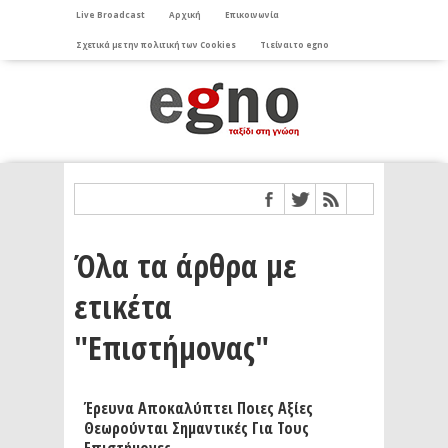
Live Broadcast
Αρχική
Επικοινωνία
Σχετικά με την πολιτική των Cookies
Τι είναι το egno
Όλα τα άρθρα με
ετικέτα
"Επιστήμονας"
Έρευνα Αποκαλύπτει Ποιες Αξίες
Θεωρούνται Σημαντικές Για Τους