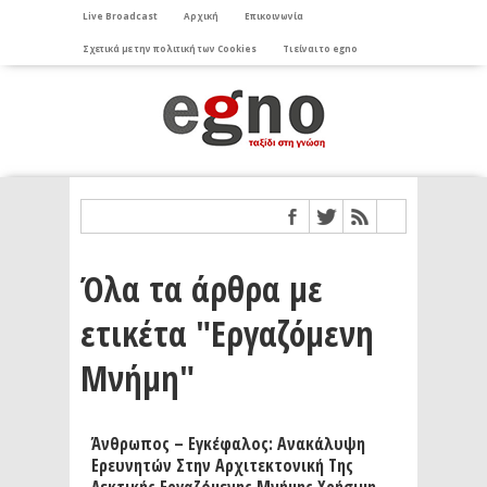
Live Broadcast
Αρχική
Επικοινωνία
Σχετικά με την πολιτική των Cookies
Τι είναι το egno
Όλα τα άρθρα με
ετικέτα "Εργαζόμενη
Μνήμη"
Άνθρωπος – Εγκέφαλος: Ανακάλυψη
Ερευνητών Στην Αρχιτεκτονική Της