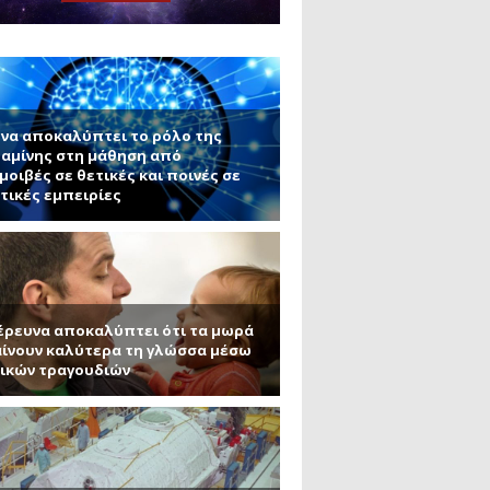
μανένιο και πυριτένιο (Μέρος
το ΜΙΤ)
ου ΑΠΘ)
να αποκαλύπτει το ρόλο της
αμίνης στη μάθηση από
μοιβές σε θετικές και ποινές σε
τικές εμπειρίες
έρευνα αποκαλύπτει ότι τα μωρά
ίνουν καλύτερα τη γλώσσα μέσω
ικών τραγουδιών