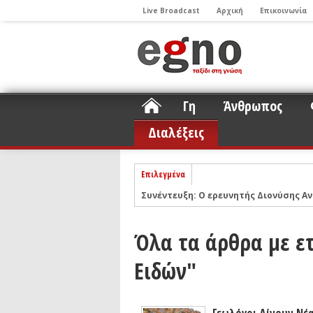
Live Broadcast
Αρχική
Επικοινωνία
Γη
Άνθρωπος
Διαλέξεις
Επιλεγμένα
Συνέντευξη: Ο ερευνητής Διονύσης Αν
ΝΕLIOTA: Το ερευνητικό πρόγραμμα
Σελήνη
Podcast: Συζήτηση με τον καθηγητή 
Όλα τα άρθρα με ε
Podcast: Ο Διονύσης Σιμόπουλος απα
Ειδών"
Άρθρο με αφορμή το Nobel Φυσικής τ
Συνέντευξη: Το ελληνικό εκπαιδευτικ
Συνέντευξη: Ο ερευνητής Νανοτεχνολ