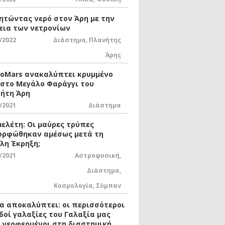
ητώντας νερό στον Άρη με την
εια των νετρονίων
/2022
Διάστημα
,
Πλανήτης
Άρης
xoMars ανακαλύπτει κρυμμένο
 στο Μεγάλο Φαράγγι του
ήτη Άρη
/2021
Διάστημα
μελέτη: Οι μαύρες τρύπες
ορφώθηκαν αμέσως μετά τη
λη Έκρηξη;
/2021
Αστροφυσική
,
Διάστημα
,
Κοσμολογία
,
Σύμπαν
ία αποκαλύπτει: οι περισσότεροι
δοί γαλαξίες του Γαλαξία μας
ι νεοφερμένοι στη διαστημική