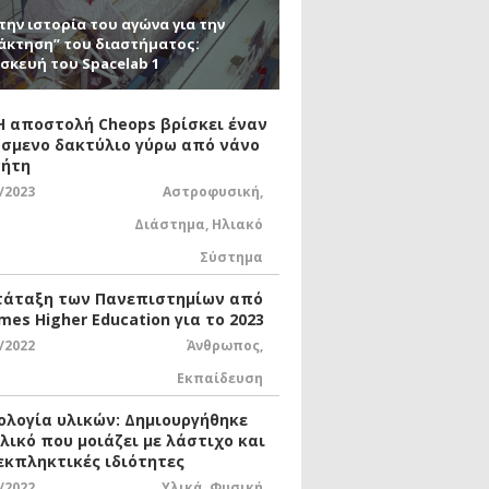
την ιστορία του αγώνα για την
άκτηση” του διαστήματος:
σκευή του Spacelab 1
 Η αποστολή Cheops βρίσκει έναν
σμενο δακτύλιο γύρω από νάνο
ήτη
/2023
Αστροφυσική
,
Διάστημα
,
Ηλιακό
Σύστημα
τάταξη των Πανεπιστημίων από
mes Higher Education για το 2023
/2022
Άνθρωπος
,
Εκπαίδευση
ολογία υλικών: Δημιουργήθηκε
υλικό που μοιάζει με λάστιχο και
 εκπληκτικές ιδιότητες
/2022
Υλικά
,
Φυσική