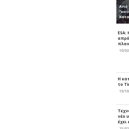
Από 
“κατ
Κατα
ESA:
απρό
πλαν
10/02
Η κα
το Ti
15/10
Τεχν
νέο 
έχει
21/02