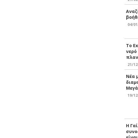
Αναζ
βοήθ
04/01
Το E
νερό
πλαν
21/12
Νέα 
διαμ
Μεγά
19/12
Η Γα
συνο
είνα