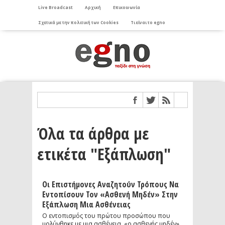
Live Broadcast
Αρχική
Επικοινωνία
Σχετικά με την πολιτική των Cookies
Τι είναι το egno
Όλα τα άρθρα με
ετικέτα "Εξάπλωση"
Οι Επιστήμονες Αναζητούν Τρόπους Να
Εντοπίσουν Τον «ασθενή Μηδέν» Στην
Εξάπλωση Μια Ασθένειας
Ο εντοπισμός του πρώτου προσώπου που
μολύνθηκε με μια ασθένεια, «ο ασθενής μηδέν»,