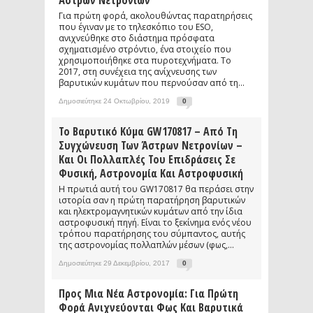
Άστρων Νετρονίων
Για πρώτη φορά, ακολουθώντας παρατηρήσεις
που έγιναν με το τηλεσκόπιο του ESO,
ανιχνεύθηκε στο διάστημα πρόσφατα
σχηματισμένο στρόντιο, ένα στοιχείο που
χρησιμοποιήθηκε στα πυροτεχνήματα. Το
2017, στη συνέχεια της ανίχνευσης των
βαρυτικών κυμάτων που περνούσαν από τη...
Δημοσιεύτηκε 24 Οκτωβρίου, 2019
0
Το Βαρυτικό Κύμα GW170817 – Από Τη
Συγχώνευση Των Άστρων Νετρονίων –
Και Οι Πολλαπλές Του Επιδράσεις Σε
Φυσική, Αστρονομία Και Αστροφυσική
Η πρωτιά αυτή του GW170817 θα περάσει στην
ιστορία σαν η πρώτη παρατήρηση βαρυτικών
και ηλεκτρομαγνητικών κυμάτων από την ίδια
αστροφυσική πηγή. Είναι το ξεκίνημα ενός νέου
τρόπου παρατήρησης του σύμπαντος, αυτής
της αστρονομίας πολλαπλών μέσων (φως,...
Δημοσιεύτηκε 29 Δεκεμβρίου, 2017
0
Προς Μια Νέα Αστρονομία: Για Πρώτη
Φορά Ανιχνεύονται Φως Και Βαρυτικά