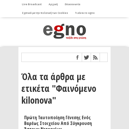
Live Broadcast
Αρχική
Επικοινωνία
Σχετικά με την πολιτική των Cookies
Τι είναι το egno
Όλα τα άρθρα με
ετικέτα "Φαινόμενο
kilonova"
Πρώτη Ταυτοποίηση Γένεσης Ενός
Βαρέως Στοιχείου Από Σύγκρουση