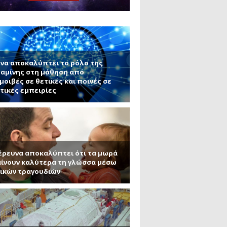
ς εφαρμογές τους (Μέρος 2)
μανένιο και πυριτένιο (Μέρος
το ΜΙΤ)
ου ΑΠΘ)
να αποκαλύπτει το ρόλο της
αμίνης στη μάθηση από
μοιβές σε θετικές και ποινές σε
τικές εμπειρίες
έρευνα αποκαλύπτει ότι τα μωρά
ίνουν καλύτερα τη γλώσσα μέσω
ικών τραγουδιών