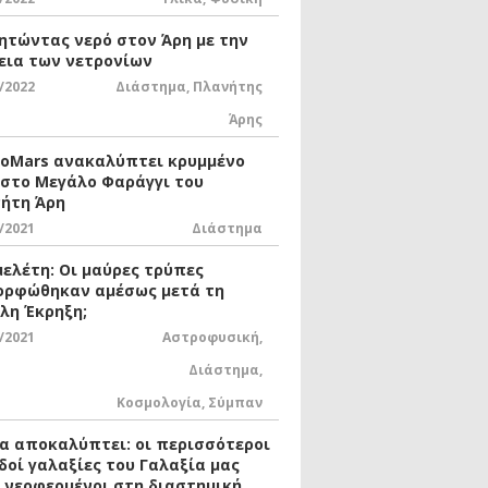
ητώντας νερό στον Άρη με την
εια των νετρονίων
/2022
Διάστημα
,
Πλανήτης
Άρης
xoMars ανακαλύπτει κρυμμένο
 στο Μεγάλο Φαράγγι του
ήτη Άρη
/2021
Διάστημα
μελέτη: Οι μαύρες τρύπες
ορφώθηκαν αμέσως μετά τη
λη Έκρηξη;
/2021
Αστροφυσική
,
Διάστημα
,
Κοσμολογία
,
Σύμπαν
ία αποκαλύπτει: οι περισσότεροι
δοί γαλαξίες του Γαλαξία μας
ι νεοφερμένοι στη διαστημική