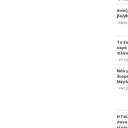
Αναζ
βοήθ
04/01
Το E
νερό
πλαν
21/12
Νέα 
διαμ
Μεγά
19/12
Η Γα
συνο
είνα