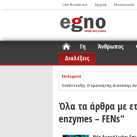
Live Broadcast
Αρχική
Επικοινωνία
Γη
Άνθρωπος
Διαλέξεις
Επιλεγμένα
Συνέντευξη: Ο ερευνητής Διονύσης Αν
ΝΕLIOTA: Το ερευνητικό πρόγραμμα
Σελήνη
Όλα τα άρθρα με ετ
Podcast: Συζήτηση με τον καθηγητή 
Podcast: Ο Διονύσης Σιμόπουλος απα
enzymes – FENs"
Άρθρο με αφορμή το Nobel Φυσικής τ
Συνέντευξη: Το ελληνικό εκπαιδευτικ