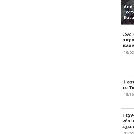
Από 
“κατ
Κατα
ESA:
απρό
πλαν
10/02
Η κα
το Ti
15/10
Τεχν
νέο 
έχει
21/02