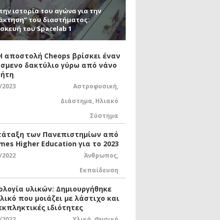
την ιστορία του αγώνα για την
άκτηση” του διαστήματος:
σκευή του Spacelab 1
 Η αποστολή Cheops βρίσκει έναν
σμενο δακτύλιο γύρω από νάνο
ήτη
/2023
Αστροφυσική
,
Διάστημα
,
Ηλιακό
Σύστημα
τάταξη των Πανεπιστημίων από
mes Higher Education για το 2023
/2022
Άνθρωπος
,
Εκπαίδευση
ολογία υλικών: Δημιουργήθηκε
υλικό που μοιάζει με λάστιχο και
 εκπληκτικές ιδιότητες
/2022
Υλικά
,
Φυσική