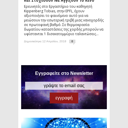
Και Στοχεύουν Να Αγγίξουν Το Κενό
Ερευνητές στο Εργαστήριο του καθηγητή
Kippenberg Tobias, στην EPFL, έχουν
αξιοποιήσει το φαινόμενο αυτό για να
μειώσουν την εσωτερική τριβή μιας νανοχορδής
σε πρωτοφανή βαθμό. Σε θερμοκρασία
δωματίου καταστάσεις της χορδής μπορούν να
υφίστανται 1 δισεκατομμύριο ταλαντώσεις...
Δημοσιεύτηκε 12 Απριλίου, 2018
0
Εγγραφείτε στο Newsletter