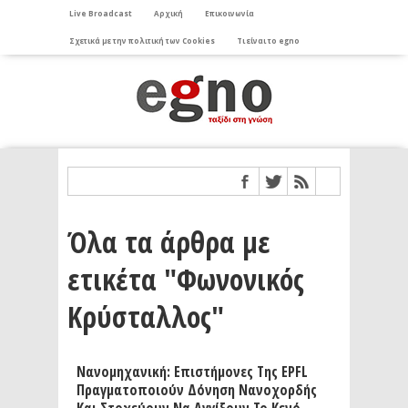
Live Broadcast
Αρχική
Επικοινωνία
Σχετικά με την πολιτική των Cookies
Τι είναι το egno
Όλα τα άρθρα με
ετικέτα "Φωνονικός
Κρύσταλλος"
Νανομηχανική: Επιστήμονες Της EPFL
Πραγματοποιούν Δόνηση Νανοχορδής