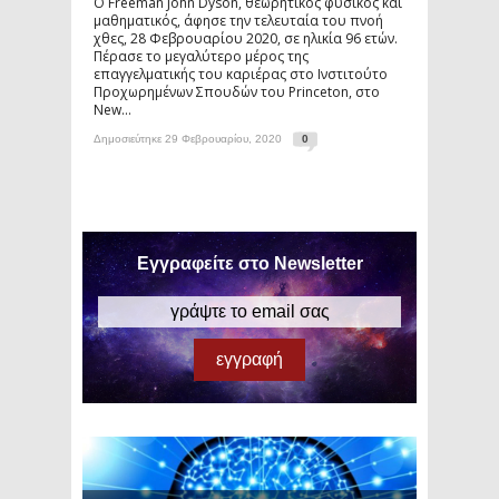
Ο Freeman John Dyson, θεωρητικός φυσικός και
μαθηματικός, άφησε την τελευταία του πνοή
χθες, 28 Φεβρουαρίου 2020, σε ηλικία 96 ετών.
Πέρασε το μεγαλύτερο μέρος της
επαγγελματικής του καριέρας στο Ινστιτούτο
Προχωρημένων Σπουδών του Princeton, στο
New...
Δημοσιεύτηκε 29 Φεβρουαρίου, 2020
0
Εγγραφείτε στο Newsletter