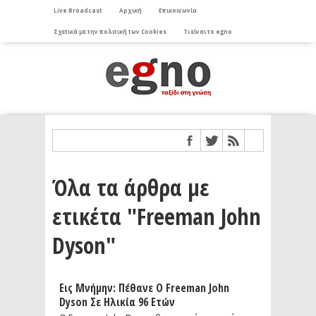
Live Broadcast
Αρχική
Επικοινωνία
Σχετικά με την πολιτική των Cookies
Τι είναι το egno
Όλα τα άρθρα με
ετικέτα "Freeman John
Dyson"
Εις Μνήμην: Πέθανε Ο Freeman John
Dyson Σε Ηλικία 96 Ετών