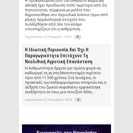
Η προκαλούμενη από τον άνθρωπο κλιματική
αλλαγή έχει προέλευση πολύ νωρίτερα από ότι
πιστεύονταν, σύμφωνα με μελέτη που
δημοσιεύθηκε στο περιοδικό Science (πριν από
μήνες). Αρχαιολογικά στοιχεία που
συλλέχθηκαν από όλο τον κόσμο
υποστηρίζουν ότι η ανθρώπινη...
Δημοσιεύτηκε 14 Νοεμβρίου, 2019
0
Η Ιδιωτική Περιουσία Και Όχι Η
Παραγωγικότητα Επιτάχυνε Τη
Νεολιθική Αγροτική Επανάσταση
Η Ανθρωπότητα άρχισε για πρώτη φορά να
καλλιεργεί τη γη στη Μεσοποταμία περίπου
πριν από 11.500 χρόνια. Στη συνέχεια, οι
πρακτικές των καλλιεργούμενων σπαρτών και η
αύξηση του ζωικού κεφαλαίου εμφανίστηκε
ανεξάρτητα σε ίσως μια ντουζίνα άλλα...
Δημοσιεύτηκε 15 Οκτωβρίου, 2019
0
Εγγραφείτε στο Newsletter