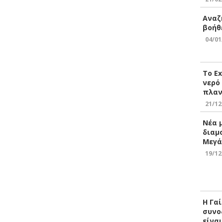
Αναζ
βοήθ
04/01
Το E
νερό
πλαν
21/12
Νέα 
διαμ
Μεγά
19/12
Η Γα
συνο
είνα