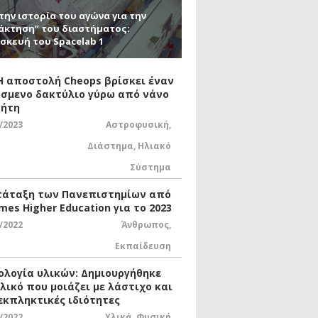
την ιστορία του αγώνα για την
άκτηση” του διαστήματος:
σκευή του Spacelab 1
 Η αποστολή Cheops βρίσκει έναν
σμενο δακτύλιο γύρω από νάνο
ήτη
/2023
Αστροφυσική
,
Διάστημα
,
Ηλιακό
Σύστημα
τάταξη των Πανεπιστημίων από
mes Higher Education για το 2023
/2022
Άνθρωπος
,
Εκπαίδευση
ολογία υλικών: Δημιουργήθηκε
υλικό που μοιάζει με λάστιχο και
 εκπληκτικές ιδιότητες
/2022
Υλικά
,
Φυσική