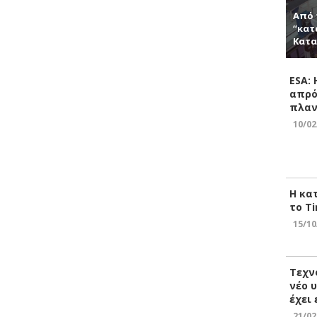
Από 
“κατ
Κατα
ESA:
απρό
πλαν
10/02
Η κα
το Ti
15/10
Τεχν
νέο 
έχει
21/02