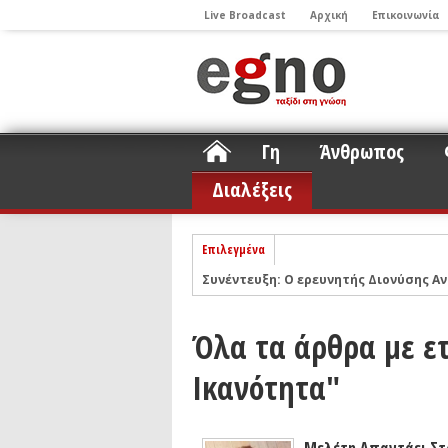
Live Broadcast
Αρχική
Επικοινωνία
Γη
Άνθρωπος
Διαλέξεις
Επιλεγμένα
Συνέντευξη: Ο ερευνητής Διονύσης Αν
ΝΕLIOTA: Το ερευνητικό πρόγραμμα
Σελήνη
Podcast: Συζήτηση με τον καθηγητή 
Όλα τα άρθρα με ε
Podcast: Ο Διονύσης Σιμόπουλος απα
Ικανότητα"
Άρθρο με αφορμή το Nobel Φυσικής τ
Συνέντευξη: Το ελληνικό εκπαιδευτικ