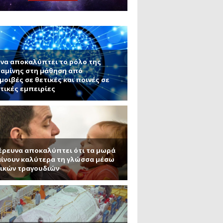
ς εφαρμογές τους (Μέρος 2)
μανένιο και πυριτένιο (Μέρος
το ΜΙΤ)
ου ΑΠΘ)
να αποκαλύπτει το ρόλο της
αμίνης στη μάθηση από
μοιβές σε θετικές και ποινές σε
τικές εμπειρίες
έρευνα αποκαλύπτει ότι τα μωρά
ίνουν καλύτερα τη γλώσσα μέσω
ικών τραγουδιών