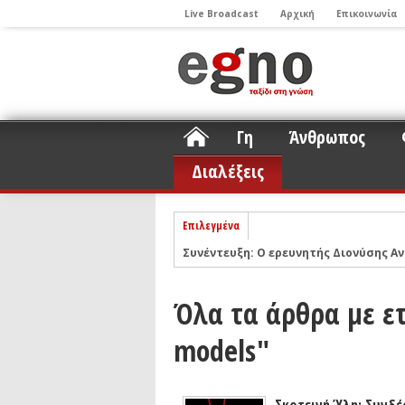
Live Broadcast
Αρχική
Επικοινωνία
Γη
Άνθρωπος
Διαλέξεις
Επιλεγμένα
Συνέντευξη: Ο ερευνητής Διονύσης Αν
ΝΕLIOTA: Το ερευνητικό πρόγραμμα
Σελήνη
Podcast: Συζήτηση με τον καθηγητή 
Όλα τα άρθρα με ετ
Podcast: Ο Διονύσης Σιμόπουλος απα
models"
Άρθρο με αφορμή το Nobel Φυσικής τ
Συνέντευξη: Το ελληνικό εκπαιδευτικ
Συνέντευξη: Ο ερευνητής Νανοτεχνολ