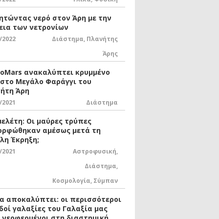
ητώντας νερό στον Άρη με την
εια των νετρονίων
/2022
Διάστημα
,
Πλανήτης
Άρης
xoMars ανακαλύπτει κρυμμένο
 στο Μεγάλο Φαράγγι του
ήτη Άρη
/2021
Διάστημα
μελέτη: Οι μαύρες τρύπες
ορφώθηκαν αμέσως μετά τη
λη Έκρηξη;
/2021
Αστροφυσική
,
Διάστημα
,
Κοσμολογία
,
Σύμπαν
ία αποκαλύπτει: οι περισσότεροι
δοί γαλαξίες του Γαλαξία μας
ι νεοφερμένοι στη διαστημική