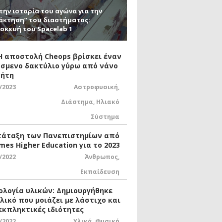
την ιστορία του αγώνα για την
άκτηση” του διαστήματος:
σκευή του Spacelab 1
 Η αποστολή Cheops βρίσκει έναν
σμενο δακτύλιο γύρω από νάνο
ήτη
/2023
Αστροφυσική
,
Διάστημα
,
Ηλιακό
Σύστημα
τάταξη των Πανεπιστημίων από
mes Higher Education για το 2023
/2022
Άνθρωπος
,
Εκπαίδευση
ολογία υλικών: Δημιουργήθηκε
υλικό που μοιάζει με λάστιχο και
 εκπληκτικές ιδιότητες
/2022
Υλικά
,
Φυσική