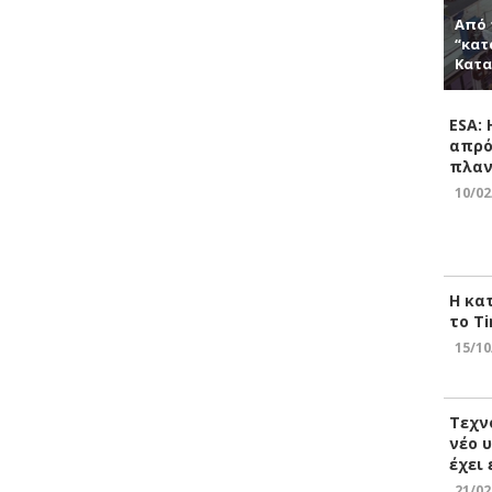
Από 
“κατ
Κατα
ESA:
απρό
πλαν
10/02
Η κα
το Ti
15/10
Τεχν
νέο 
έχει
21/02