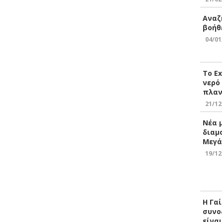
Αναζ
βοήθ
04/01
Το E
νερό
πλαν
21/12
Νέα 
διαμ
Μεγά
19/12
Η Γα
συνο
είνα