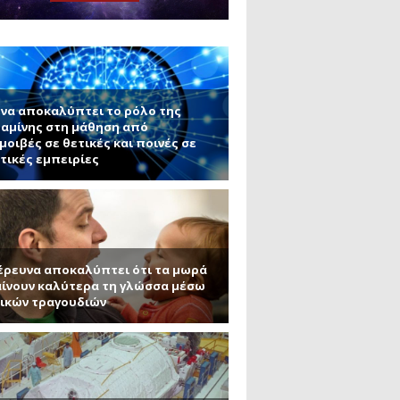
μανένιο και πυριτένιο (Μέρος
το ΜΙΤ)
ου ΑΠΘ)
να αποκαλύπτει το ρόλο της
αμίνης στη μάθηση από
μοιβές σε θετικές και ποινές σε
τικές εμπειρίες
έρευνα αποκαλύπτει ότι τα μωρά
ίνουν καλύτερα τη γλώσσα μέσω
ικών τραγουδιών