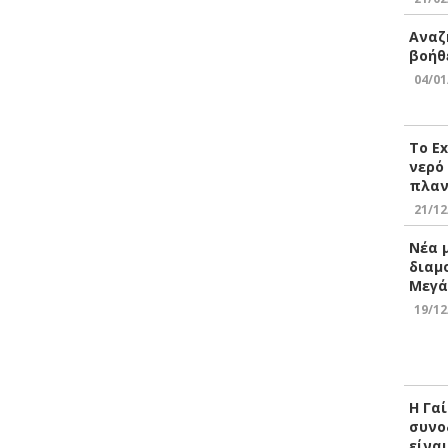
Αναζ
βοήθ
04/01
Το E
νερό
πλαν
21/12
Νέα 
διαμ
Μεγά
19/12
Η Γα
συνο
είνα