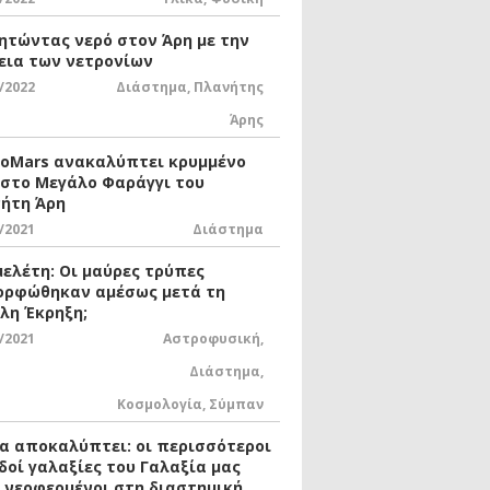
ητώντας νερό στον Άρη με την
εια των νετρονίων
/2022
Διάστημα
,
Πλανήτης
Άρης
xoMars ανακαλύπτει κρυμμένο
 στο Μεγάλο Φαράγγι του
ήτη Άρη
/2021
Διάστημα
μελέτη: Οι μαύρες τρύπες
ορφώθηκαν αμέσως μετά τη
λη Έκρηξη;
/2021
Αστροφυσική
,
Διάστημα
,
Κοσμολογία
,
Σύμπαν
ία αποκαλύπτει: οι περισσότεροι
δοί γαλαξίες του Γαλαξία μας
ι νεοφερμένοι στη διαστημική