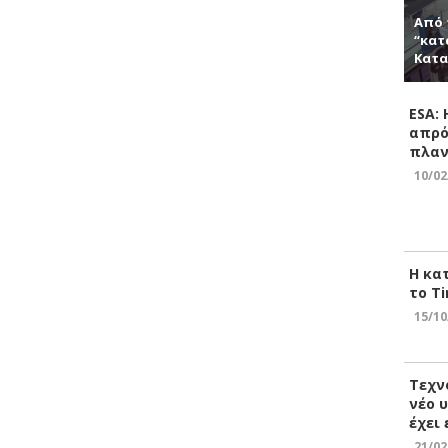
Από 
“κατ
Κατα
ESA:
απρό
πλαν
10/02
Η κα
το Ti
15/10
Τεχν
νέο 
έχει
21/02