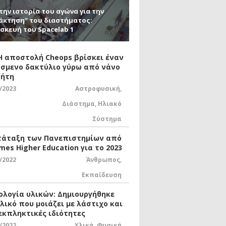
την ιστορία του αγώνα για την
άκτηση” του διαστήματος:
σκευή του Spacelab 1
 Η αποστολή Cheops βρίσκει έναν
σμενο δακτύλιο γύρω από νάνο
ήτη
/2023
Αστροφυσική
,
Διάστημα
,
Ηλιακό
Σύστημα
τάταξη των Πανεπιστημίων από
mes Higher Education για το 2023
/2022
Άνθρωπος
,
Εκπαίδευση
ολογία υλικών: Δημιουργήθηκε
υλικό που μοιάζει με λάστιχο και
 εκπληκτικές ιδιότητες
/2022
Υλικά
,
Φυσική