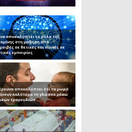
μανένιο και πυριτένιο (Μέρος
το ΜΙΤ)
ου ΑΠΘ)
να αποκαλύπτει το ρόλο της
αμίνης στη μάθηση από
μοιβές σε θετικές και ποινές σε
τικές εμπειρίες
έρευνα αποκαλύπτει ότι τα μωρά
ίνουν καλύτερα τη γλώσσα μέσω
ικών τραγουδιών