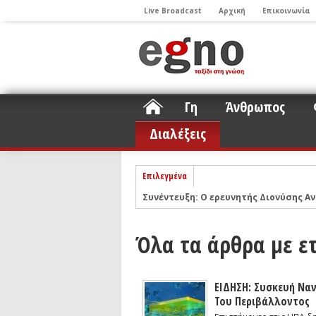
Live Broadcast
Αρχική
Επικοινωνία
Γη
Άνθρωπος
Διαλέξεις
Επιλεγμένα
Συνέντευξη: Ο ερευνητής Διονύσης Αν
ΝΕLIOTA: Το ερευνητικό πρόγραμμα
Σελήνη
Podcast: Συζήτηση με τον καθηγητή 
Όλα τα άρθρα με ε
Podcast: Ο Διονύσης Σιμόπουλος απα
Άρθρο με αφορμή το Nobel Φυσικής τ
ΕΙΔΗΣΗ: Συσκευή Να
Συνέντευξη: Το ελληνικό εκπαιδευτικ
Του Περιβάλλοντος
Συνέντευξη: Ο ερευνητής Νανοτεχνολ