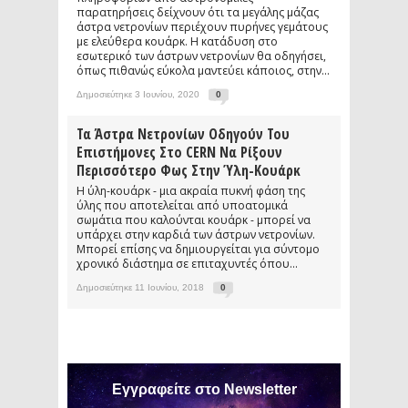
παρατηρήσεις δείχνουν ότι τα μεγάλης μάζας
άστρα νετρονίων περιέχουν πυρήνες γεμάτους
με ελεύθερα κουάρκ. Η κατάδυση στο
εσωτερικό των άστρων νετρονίων θα οδηγήσει,
όπως πιθανώς εύκολα μαντεύει κάποιος, στην...
Δημοσιεύτηκε 3 Ιουνίου, 2020
0
Τα Άστρα Νετρονίων Οδηγούν Του
Επιστήμονες Στο CERN Να Ρίξουν
Περισσότερο Φως Στην Ύλη-Κουάρκ
Η ύλη-κουάρκ - μια ακραία πυκνή φάση της
ύλης που αποτελείται από υποατομικά
σωμάτια που καλούνται κουάρκ - μπορεί να
υπάρχει στην καρδιά των άστρων νετρονίων.
Μπορεί επίσης να δημιουργείται για σύντομο
χρονικό διάστημα σε επιταχυντές όπου...
Δημοσιεύτηκε 11 Ιουνίου, 2018
0
Εγγραφείτε στο Newsletter