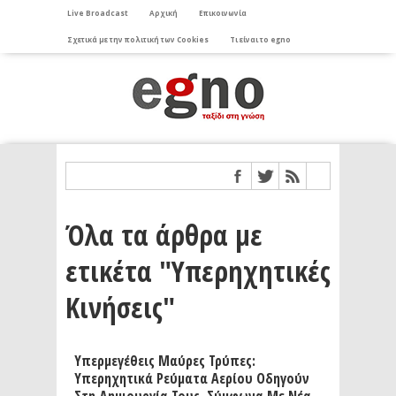
Live Broadcast
Αρχική
Επικοινωνία
Σχετικά με την πολιτική των Cookies
Τι είναι το egno
Όλα τα άρθρα με
ετικέτα "Υπερηχητικές
Κινήσεις"
Υπερμεγέθεις Μαύρες Τρύπες:
Υπερηχητικά Ρεύματα Αερίου Οδηγούν