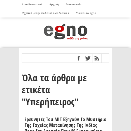
Live Broadcast
Αρχική
Επικοινωνία
Σχετικά με την πολιτική των Cookies
Τι είναι το egno
Όλα τα άρθρα με
ετικέτα
"Υπερήπειρος"
Ερευνητές Του ΜΙΤ Εξηγούν Το Μυστήριο
Της Ταχείας Μετακίνησης Της Ινδίας