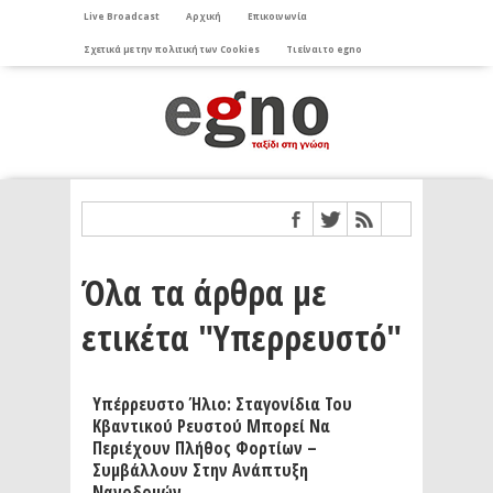
Live Broadcast
Αρχική
Επικοινωνία
Σχετικά με την πολιτική των Cookies
Τι είναι το egno
Όλα τα άρθρα με
ετικέτα "Υπερρευστό"
Υπέρρευστο Ήλιο: Σταγονίδια Του
Κβαντικού Ρευστού Μπορεί Να
Περιέχουν Πλήθος Φορτίων –
Συμβάλλουν Στην Ανάπτυξη
Νανοδομών