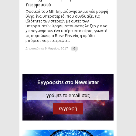
Υπερρευστό
Φυσικοί του MIT δημιούργησαν μια νέα μορφή
ύλης, ένα υπερστερεό, που συνδυάζει τις
ιδιότητες των στερεών με αυτές των
υπερρευστών. Χρησιμοποιώντας λέιζερ για να
χειραγωγήσουν ένα υπέρευστο αέριο, γνωστό
ως συμπύκνωμα Bose-Einstein, η ομάδα
μπόρεσε να μετατρέψει...
Δημοσιεύτηκε 9 Μαρτίου, 2017
0
Εγγραφείτε στο Newsletter