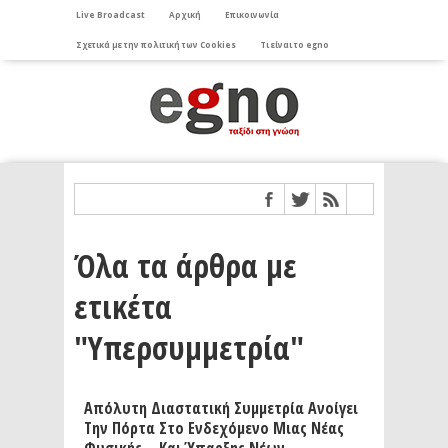
Live Broadcast
Αρχική
Επικοινωνία
Σχετικά με την πολιτική των Cookies
Τι είναι το egno
Όλα τα άρθρα με
ετικέτα
"Υπερσυμμετρία"
Απόλυτη Διαστατική Συμμετρία Ανοίγει
Την Πόρτα Στο Ενδεχόμενο Μιας Νέας