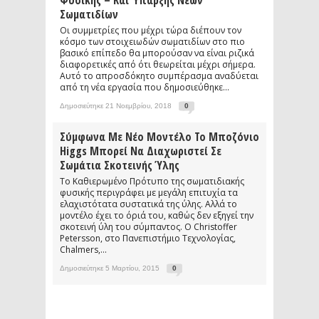
Φυσικής – Και Ύπαρξης Νέων
Σωματιδίων
Οι συμμετρίες που μέχρι τώρα διέπουν τον
κόσμο των στοιχειωδών σωματιδίων στο πιο
βασικό επίπεδο θα μπορούσαν να είναι ριζικά
διαφορετικές από ότι θεωρείται μέχρι σήμερα.
Αυτό το απροσδόκητο συμπέρασμα αναδύεται
από τη νέα εργασία που δημοσιεύθηκε...
Δημοσιεύτηκε 21 Νοεμβρίου, 2018
0
Σύμφωνα Με Νέο Μοντέλο Το Μποζόνιο
Higgs Μπορεί Να Διαχωριστεί Σε
Σωμάτια Σκοτεινής Ύλης
Το Καθιερωμένο Πρότυπο της σωματιδιακής
φυσικής περιγράφει με μεγάλη επιτυχία τα
ελαχιστότατα συστατικά της ύλης. Αλλά το
μοντέλο έχει το όριά του, καθώς δεν εξηγεί την
σκοτεινή ύλη του σύμπαντος. Ο Christoffer
Petersson, στο Πανεπιστήμιο Τεχνολογίας,
Chalmers,...
Δημοσιεύτηκε 5 Μαρτίου, 2015
0