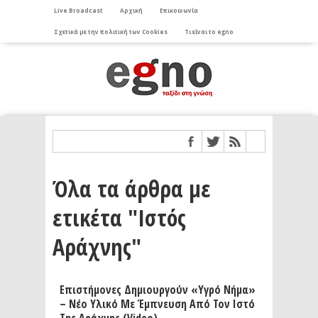
Live Broadcast
Αρχική
Επικοινωνία
Σχετικά με την πολιτική των Cookies
Τι είναι το egno
Όλα τα άρθρα με
ετικέτα "Ιστός
Αράχνης"
Επιστήμονες Δημιουργούν «υγρό Νήμα»
– Νέο Υλικό Με Έμπνευση Από Τον Ιστό