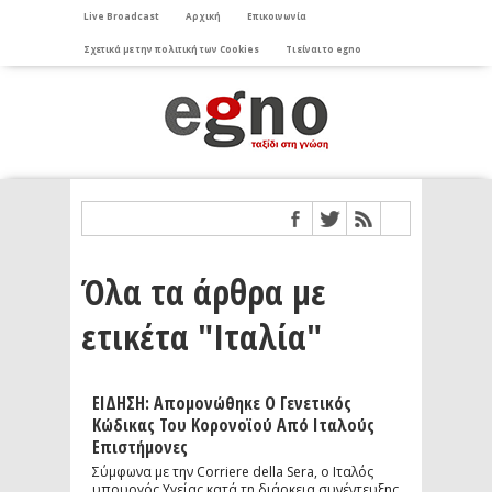
Live Broadcast
Αρχική
Επικοινωνία
Σχετικά με την πολιτική των Cookies
Τι είναι το egno
Όλα τα άρθρα με
ετικέτα "Ιταλία"
ΕΙΔΗΣΗ: Απομονώθηκε Ο Γενετικός
Κώδικας Του Κορονοϊού Από Ιταλούς
Επιστήμονες
Σύμφωνα με την Corriere della Sera, ο Ιταλός
υπουργός Υγείας κατά τη διάρκεια συνέντευξης