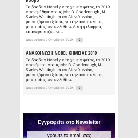
Κόσμο
Το βραβείο Nobel για τη χημεία φέτος, το 2019,
απονεμήθηκε στους John B. Goodenough , M.
Stanley Whittingham και Akira Yoshino ,
μοιραζόμενο εξ ίσου, για την ανάπτυξη της
μπαταρίας ιόντων λιθίου. Αυτή η ελαφριά,
επαναφορτιζόμενη...
Δημοσιεύτηκε 9 Οκτωβρίου, 2019
0
ΑΝΑΚΟΙΝΩΣΗ NOBEL ΧΗΜΕΙΑΣ 2019
Το βραβείο Nobel για τη χημεία φέτος, το 2019,
απονέμεται στους John B. Goodenough, M.
Stanley Whittingham και Akira Yoshino,
μοιραζόμενο εξ ίσου, για την ανάπτυξη της
μπαταρίας ιόντων λιθίου.
Δημοσιεύτηκε 9 Οκτωβρίου, 2019
0
Εγγραφείτε στο Newsletter