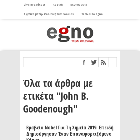
Live Broadcast
Αρχική
Επικοινωνία
Σχετικά με την πολιτική των Cookies
Τι είναι το egno
Όλα τα άρθρα με
ετικέτα "John B.
Goodenough"
Βραβείο Nobel Για Τη Χημεία 2019: Επειδή
Δημιούργησαν Έναν Επαναφορτιζόμενο