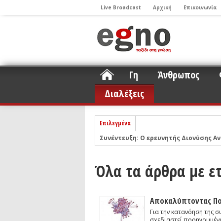
Live Broadcast
Αρχική
Επικοινωνία
Γη
Άνθρωπος
Διαλέξεις
Επιλεγμένα
Συνέντευξη: Ο ερευνητής Διονύσης Αν
ΝΕLIOTA: Το ερευνητικό πρόγραμμα
Σελήνη
Όλα τα άρθρα με ε
Podcast: Συζήτηση με τον καθηγητή 
Podcast: Ο Διονύσης Σιμόπουλος απα
Άρθρο με αφορμή το Nobel Φυσικής τ
Αποκαλύπτοντας Πο
Συνέντευξη: Το ελληνικό εκπαιδευτικ
Για την κατανόηση της 
σχεδιαστεί προηγουμένω