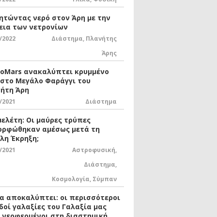
ητώντας νερό στον Άρη με την
εια των νετρονίων
/2022
Διάστημα
,
Πλανήτης
Άρης
xoMars ανακαλύπτει κρυμμένο
 στο Μεγάλο Φαράγγι του
ήτη Άρη
/2021
Διάστημα
μελέτη: Οι μαύρες τρύπες
ορφώθηκαν αμέσως μετά τη
λη Έκρηξη;
/2021
Αστροφυσική
,
Διάστημα
,
Κοσμολογία
,
Σύμπαν
ία αποκαλύπτει: οι περισσότεροι
δοί γαλαξίες του Γαλαξία μας
ι νεοφερμένοι στη διαστημική