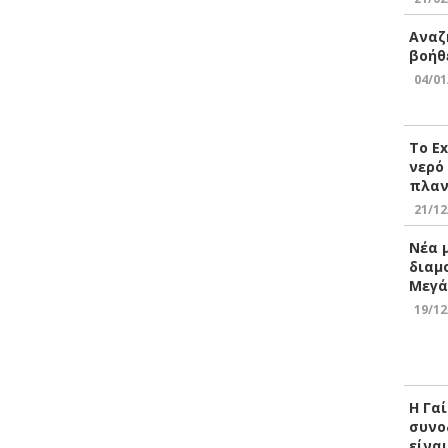
Αναζ
βοήθ
04/01
Το E
νερό
πλαν
21/12
Νέα 
διαμ
Μεγά
19/12
Η Γα
συνο
είνα