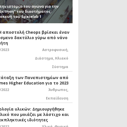
την ιστορία του αγώνα για την
άκτηση” του διαστήματος:
σκευή του Spacelab 1
 Η αποστολή Cheops βρίσκει έναν
σμενο δακτύλιο γύρω από νάνο
ήτη
/2023
Αστροφυσική
,
Διάστημα
,
Ηλιακό
Σύστημα
τάταξη των Πανεπιστημίων από
mes Higher Education για το 2023
/2022
Άνθρωπος
,
Εκπαίδευση
ολογία υλικών: Δημιουργήθηκε
υλικό που μοιάζει με λάστιχο και
 εκπληκτικές ιδιότητες
/2022
Υλικά
,
Φυσική