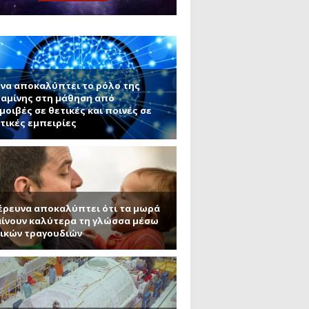
ς εφαρμογές τους (Μέρος 2)
μανένιο και πυριτένιο (Μέρος
το ΜΙΤ)
ου ΑΠΘ)
να αποκαλύπτει το ρόλο της
αμίνης στη μάθηση από
μοιβές σε θετικές και ποινές σε
τικές εμπειρίες
έρευνα αποκαλύπτει ότι τα μωρά
ίνουν καλύτερα τη γλώσσα μέσω
ικών τραγουδιών