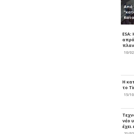
Από 
“κατ
Κατα
ESA:
απρό
πλαν
10/02
Η κα
το Ti
15/10
Τεχν
νέο 
έχει
21/02