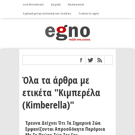
Live Broadcast
Αρχική
Επικοινωνία
Σχετικά με την πολιτική των Cookies
Τι είναι το egno
Όλα τα άρθρα με
ετικέτα "Κιμπερέλα
(Kimberella)"
Έρευνα Δείχνει Ότι Τα Σημερινά Ζώα
Εμφανίζονται Απροσδόκητα Παρόμοια