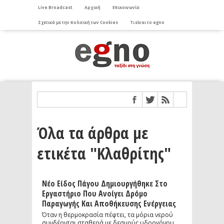
Live Broadcast
Αρχική
Επικοινωνία
Σχετικά με την πολιτική των Cookies
Τι είναι το egno
Όλα τα άρθρα με
ετικέτα "Κλαθρίτης"
Νέο Είδος Πάγου Δημιουργήθηκε Στο
Εργαστήριο Που Ανοίγει Δρόμο
Παραγωγής Και Αποθήκευσης Ενέργειας
Όταν η θερμοκρασία πέφτει, τα μόρια νερού
συνδέονται σταθερά με δεσμούς υδρογόνου