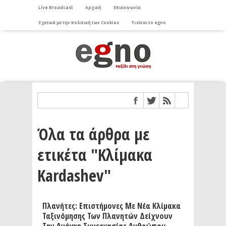
Live Broadcast
Αρχική
Επικοινωνία
Σχετικά με την πολιτική των Cookies
Τι είναι το egno
Όλα τα άρθρα με
ετικέτα "Κλίμακα
Kardashev"
Πλανήτες: Επιστήμονες Με Νέα Κλίμακα
Ταξινόμησης Των Πλανητών Δείχνουν