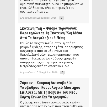
το ίδιο, για παράδειγμα έχει μια σχετικά
ομοιογενή πυκνότητα. Αυτό θα μπορούσε να
είναι αλήθεια εάν όλες οι περιοχές του
σύμπαντος ήταν σε...
Δημοσιεύτηκε 5 Δεκεμβρίου, 2016
0
Σκοτεινή Ύλη – Φάσμα Υδρογόνου:
Παρατηρώντας Τη Σκοτεινή Ύλη Μέσα
Από Τα Διαγαλαξιακά Νέφη
Καθώς το φως ταξιδεύει στην Γη από τα
μακρινά κβάζαρ, απορροφάται σε ορισμένες
συχνότητες από το υδρογόνο στα
διαγαλαξιακά νέφη, μια απορρόφηση που
αποτυπώνεται με ένα «δάσος» γραμμών
απορρόφησης στο φάσμα του φωτός.
Μετρώντας αυτό το αποκαλούμενο...
Δημοσιεύτηκε 15 Νοεμβρίου, 2016
0
Σύμπαν – Κοσμική Ακτινοβολία
Υποβάθρου: Κοσμολογικό Μυστήριο
Επιλύεται Με Τη Βοήθεια Του Νέου
Χάρτη Κενών Και Υπερσμηνών
Ο χάρτης των θέσεων των κοσμικών κενών -
μεγάλες άδειες περιοχές που περιλαμβάνουν