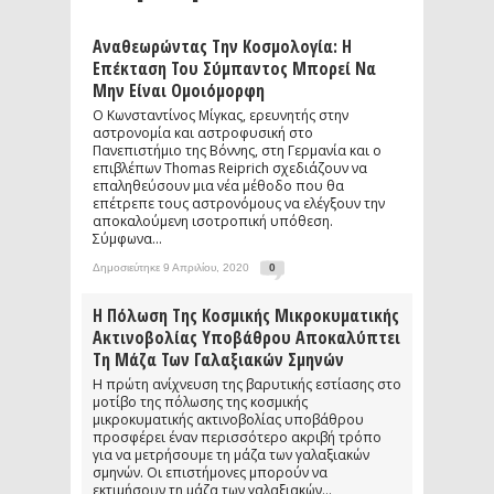
Αναθεωρώντας Την Κοσμολογία: Η
Επέκταση Του Σύμπαντος Μπορεί Να
Μην Είναι Ομοιόμορφη
Ο Κωνσταντίνος Μίγκας, ερευνητής στην
αστρονομία και αστροφυσική στο
Πανεπιστήμιο της Βόννης, στη Γερμανία και ο
επιβλέπων Thomas Reiprich σχεδιάζουν να
επαληθεύσουν μια νέα μέθοδο που θα
επέτρεπε τους αστρονόμους να ελέγξουν την
αποκαλούμενη ισοτροπική υπόθεση.
Σύμφωνα...
Δημοσιεύτηκε 9 Απριλίου, 2020
0
Η Πόλωση Της Κοσμικής Μικροκυματικής
Ακτινοβολίας Υποβάθρου Αποκαλύπτει
Τη Μάζα Των Γαλαξιακών Σμηνών
Η πρώτη ανίχνευση της βαρυτικής εστίασης στο
μοτίβο της πόλωσης της κοσμικής
μικροκυματικής ακτινοβολίας υποβάθρου
προσφέρει έναν περισσότερο ακριβή τρόπο
για να μετρήσουμε τη μάζα των γαλαξιακών
σμηνών. Οι επιστήμονες μπορούν να
εκτιμήσουν τη μάζα των γαλαξιακών...