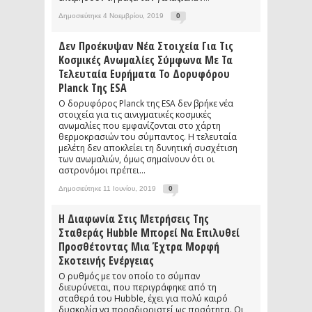
Δημοσιεύτηκε 4 Νοεμβρίου, 2019
0
Δεν Προέκυψαν Νέα Στοιχεία Για Τις
Κοσμικές Ανωμαλίες Σύμφωνα Με Τα
Τελευταία Ευρήματα Το Δορυφόρου
Planck Της ESA
Ο δορυφόρος Planck της ESA δεν βρήκε νέα
στοιχεία για τις αινιγματικές κοσμικές
ανωμαλίες που εμφανίζονται στο χάρτη
θερμοκρασιών του σύμπαντος. Η τελευταία
μελέτη δεν αποκλείει τη δυνητική συσχέτιση
των ανωμαλιών, όμως σημαίνουν ότι οι
αστρονόμοι πρέπει...
Δημοσιεύτηκε 11 Ιουνίου, 2019
0
Η Διαφωνία Στις Μετρήσεις Της
Σταθεράς Hubble Μπορεί Να Επιλυθεί
Προσθέτοντας Μια Έχτρα Μορφή
Σκοτεινής Ενέργειας
Ο ρυθμός με τον οποίο το σύμπαν
διευρύνεται, που περιγράφηκε από τη
σταθερά του Hubble, έχει για πολύ καιρό
δυσκολία να προσδιοριστεί ως ποσότητα. Οι