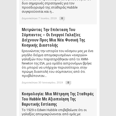
δυο σημερινές στρατηγικές για τον
προσδιορισμό της σταθεράς Hubble
συγκρούονται και η...
Δημοσιεύτηκε 7 Ιουνίου, 2019
0
Μετρώντας Την Επέκταση Του
Σύμπαντος – Οι Ενεργοί Γαλαξίες
Δείχνουν Προς Μια Νέα Φυσική Της
Κοσμικής Διαστολής
Ερευνώντας την ιστορία του κόσμου μας με ένα
μεγάλο δείγμα απομακρυσμένων «ενεργών»
γαλαξιών που παρατηρήθηκαν από το XMM-
Newton της ESA, μια ομάδα αστρονόμων βρήκε
ότι μπορεί να υπήρχαν περισσότεροι στην
πρώιμη διαστολή του σύμπαντος από ότι
προβλέπονταν...
Δημοσιεύτηκε 30 Ιανουαρίου, 2019
0
Κοσμολογία: Μια Μέτρηση Της Σταθεράς
Του Hubble Με Αξιοποίηση Της
Βαρυτικής Εστίασης
Το 1929 ο Edwin Hubble επιβεβαίωσε ότι οι
γαλαξίες απομακρύνονται από εμάς με