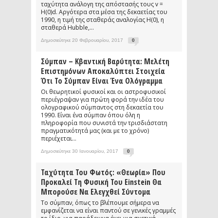
ταχύτητα ανάλογη της απόστασής τους v =
H(0)d. Αργότερα στα μέσα της δεκαετίας του
1990, η τιμή της σταθεράς αναλογίας H(0), η
σταθερά Hubble,...
Δημοσιεύτηκε 20 Φεβρουαρίου, 2017
0
Σύμπαν – Κβαντική Βαρύτητα: Μελέτη
Επιστημόνων Αποκαλύπτει Στοιχεία
Ότι Το Σύμπαν Είναι Ένα Ολόγραμμα
Οι θεωρητικοί φυσικοί και οι αστροφυσικοί
περιέγραψαν για πρώτη φορά την ιδέα του
ολογραφικού σύμπαντος στη δεκαετία του
1990. Είναι ένα σύμπαν όπου όλη η
πληροφορία που συνιστά την τρισδιάστατη
πραγματικότητά μας (και με το χρόνο)
περιέχεται...
Δημοσιεύτηκε 30 Ιανουαρίου, 2017
0
Ταχύτητα Του Φωτός: «Θεωρία» Που
Προκαλεί Τη Φυσική Του Einstein Θα
Μπορούσε Να Ελεγχθεί Σύντομα
Το σύμπαν, όπως το βλέπουμε σήμερα να
εμφανίζεται να είναι παντού σε γενικές γραμμές