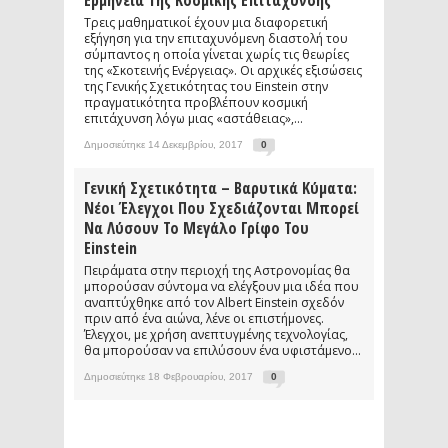
Ερμηνεία Της Κοσμικής Επιτάχυνσης
Τρεις μαθηματικοί έχουν μια διαφορετική
εξήγηση για την επιταχυνόμενη διαστολή του
σύμπαντος η οποία γίνεται χωρίς τις θεωρίες
της «Σκοτεινής Ενέργειας». Οι αρχικές εξισώσεις
της Γενικής Σχετικότητας του Einstein στην
πραγματικότητα προβλέπουν κοσμική
επιτάχυνση λόγω μιας «αστάθειας»,...
Δημοσιεύτηκε 14 Δεκεμβρίου, 2017
0
Γενική Σχετικότητα – Βαρυτικά Κύματα:
Νέοι Έλεγχοι Που Σχεδιάζονται Μπορεί
Να Λύσουν Το Μεγάλο Γρίφο Του
Einstein
Πειράματα στην περιοχή της Αστρονομίας θα
μπορούσαν σύντομα να ελέγξουν μια ιδέα που
αναπτύχθηκε από τον Albert Einstein σχεδόν
πριν από ένα αιώνα, λένε οι επιστήμονες.
Έλεγχοι, με χρήση ανεπτυγμένης τεχνολογίας,
θα μπορούσαν να επιλύσουν ένα υφιστάμενο...
Δημοσιεύτηκε 18 Φεβρουαρίου, 2017
0