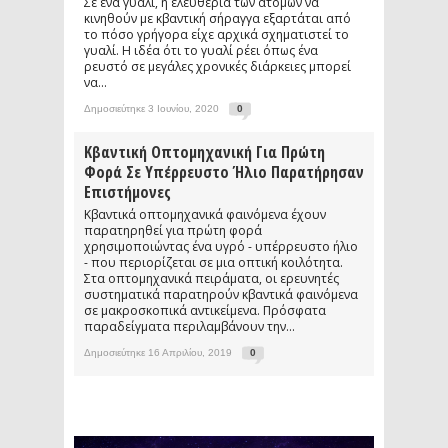
Σε ένα γυαλί, η ελευθερία των ατόμων να
κινηθούν με κβαντική σήραγγα εξαρτάται από
το πόσο γρήγορα είχε αρχικά σχηματιστεί το
γυαλί. Η ιδέα ότι το γυαλί ρέει όπως ένα
ρευστό σε μεγάλες χρονικές διάρκειες μπορεί
να...
Δημοσιεύτηκε 3 Ιουνίου, 2020
0
Κβαντική Οπτομηχανική Για Πρώτη
Φορά Σε Υπέρρευστο Ήλιο Παρατήρησαν
Επιστήμονες
Κβαντικά οπτομηχανικά φαινόμενα έχουν
παρατηρηθεί για πρώτη φορά
χρησιμοποιώντας ένα υγρό - υπέρρευστο ήλιο
- που περιορίζεται σε μια οπτική κοιλότητα.
Στα οπτομηχανικά πειράματα, οι ερευνητές
συστηματικά παρατηρούν κβαντικά φαινόμενα
σε μακροσκοπικά αντικείμενα. Πρόσφατα
παραδείγματα περιλαμβάνουν την...
Δημοσιεύτηκε 16 Απριλίου, 2019
0