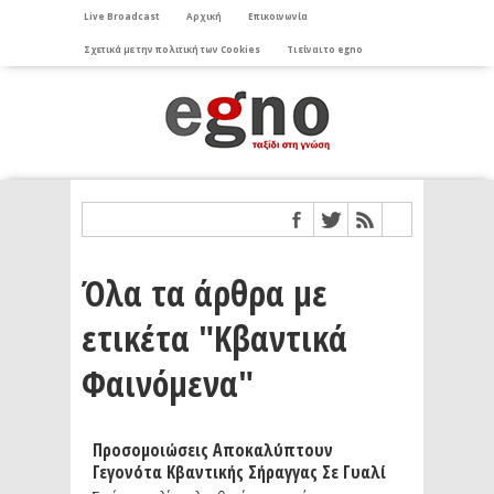
Live Broadcast
Αρχική
Επικοινωνία
Σχετικά με την πολιτική των Cookies
Τι είναι το egno
Όλα τα άρθρα με
ετικέτα "Κβαντικά
Φαινόμενα"
Προσομοιώσεις Αποκαλύπτουν
Γεγονότα Κβαντικής Σήραγγας Σε Γυαλί