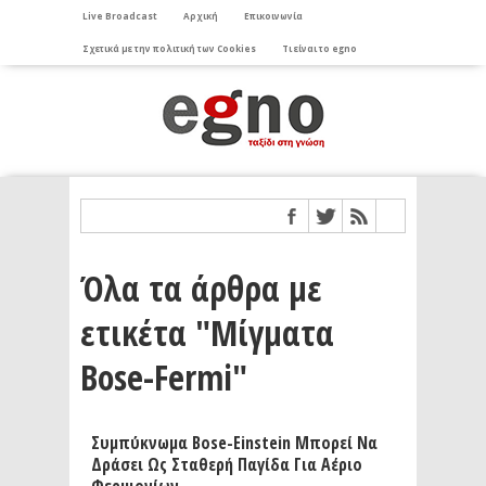
Live Broadcast
Αρχική
Επικοινωνία
Σχετικά με την πολιτική των Cookies
Τι είναι το egno
Όλα τα άρθρα με
ετικέτα "Μίγματα
Bose-Fermi"
Συμπύκνωμα Bose-Einstein Μπορεί Να
Δράσει Ως Σταθερή Παγίδα Για Αέριο