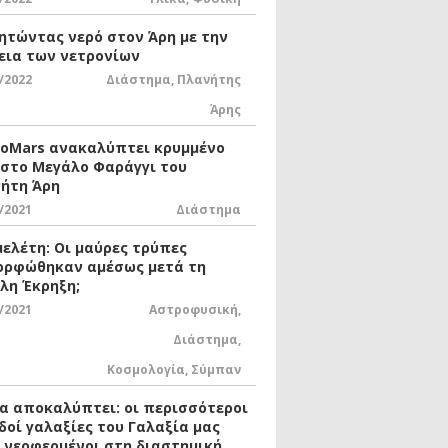
ητώντας νερό στον Άρη με την
εια των νετρονίων
/2022
Διάστημα
,
Πλανήτης
Άρης
xoMars ανακαλύπτει κρυμμένο
 στο Μεγάλο Φαράγγι του
ήτη Άρη
/2021
Διάστημα
μελέτη: Οι μαύρες τρύπες
ορφώθηκαν αμέσως μετά τη
λη Έκρηξη;
/2021
Αστροφυσική
,
Διάστημα
,
Κοσμολογία
,
Σύμπαν
ία αποκαλύπτει: οι περισσότεροι
δοί γαλαξίες του Γαλαξία μας
ι νεοφερμένοι στη διαστημική