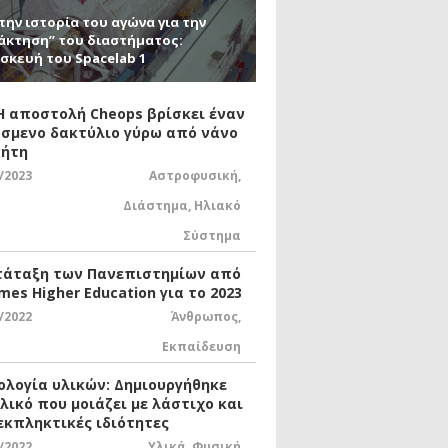
την ιστορία του αγώνα για την
άκτηση” του διαστήματος:
σκευή του Spacelab 1
 Η αποστολή Cheops βρίσκει έναν
σμενο δακτύλιο γύρω από νάνο
ήτη
/2023
Αστροφυσική
,
Διάστημα
,
Ηλιακό
Σύστημα
τάταξη των Πανεπιστημίων από
mes Higher Education για το 2023
/2022
Άνθρωπος
,
Εκπαίδευση
ολογία υλικών: Δημιουργήθηκε
υλικό που μοιάζει με λάστιχο και
 εκπληκτικές ιδιότητες
/2022
Υλικά
,
Φυσική