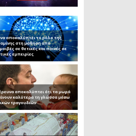
μανένιο και πυριτένιο (Μέρος
το ΜΙΤ)
ου ΑΠΘ)
να αποκαλύπτει το ρόλο της
αμίνης στη μάθηση από
μοιβές σε θετικές και ποινές σε
τικές εμπειρίες
έρευνα αποκαλύπτει ότι τα μωρά
ίνουν καλύτερα τη γλώσσα μέσω
ικών τραγουδιών