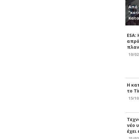
Από 
“κατ
Κατα
ESA:
απρό
πλαν
10/02
Η κα
το Ti
15/10
Τεχν
νέο 
έχει
21/02