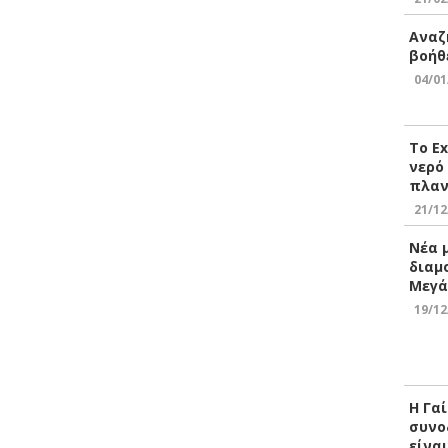
Αναζ
βοήθ
04/01
Το E
νερό
πλαν
21/12
Νέα 
διαμ
Μεγά
19/12
Η Γα
συνο
είνα