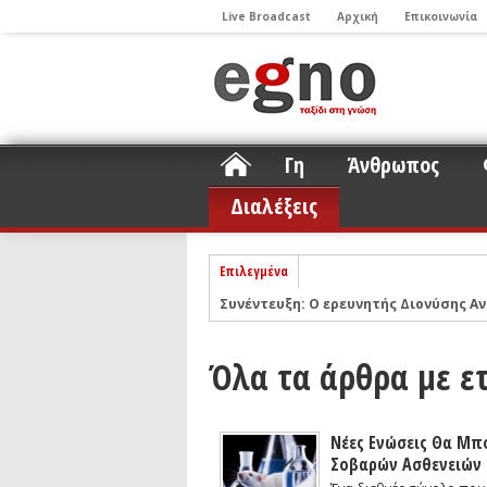
Live Broadcast
Αρχική
Επικοινωνία
Γη
Άνθρωπος
Διαλέξεις
Επιλεγμένα
Συνέντευξη: Ο ερευνητής Διονύσης Αν
ΝΕLIOTA: Το ερευνητικό πρόγραμμα
Σελήνη
Podcast: Συζήτηση με τον καθηγητή 
Όλα τα άρθρα με ε
Podcast: Ο Διονύσης Σιμόπουλος απα
Άρθρο με αφορμή το Nobel Φυσικής τ
Νέες Ενώσεις Θα Μπ
Συνέντευξη: Το ελληνικό εκπαιδευτικ
Σοβαρών Ασθενειών
Συνέντευξη: Ο ερευνητής Νανοτεχνολ