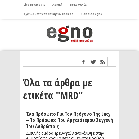
Live Broadcast
Αρχική
Επικοινωνία
Σχετικά με την πολιτική των Cookies
Τι είναι το egno
Όλα τα άρθρα με
ετικέτα "MRD"
Ένα Πρόσωπο Για Τον Πρόγονο Της Lucy
– Το Πρόσωπο Του Αρχαιότερου Συγγενή
Του Ανθρώπου;
Διεθνής ομάδα ερευνητών ανακάλυψε στην
Αιθιοπία το κρανίο ενός ανθρωποειδούς η