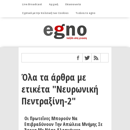
Live Broadcast
Αρχική
Επικοινωνία
Σχετικά με την πολιτική των Cookies
Τι είναι το egno
Όλα τα άρθρα με
ετικέτα "Νευρωνική
Πεντραξίνη-2"
Οι Πρωτεΐνες Μπορούν Να
Επιβραδύνουν Την Απώλεια Μνήμης Σε