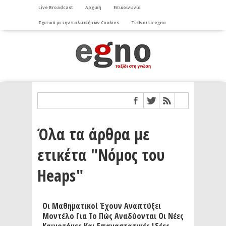
Live Broadcast
Αρχική
Επικοινωνία
Σχετικά με την πολιτική των Cookies
Τι είναι το egno
Όλα τα άρθρα με
ετικέτα "Νόμος του
Heaps"
Οι Μαθηματικοί Έχουν Αναπτύξει
Μοντέλο Για Το Πώς Αναδύονται Οι Νέες