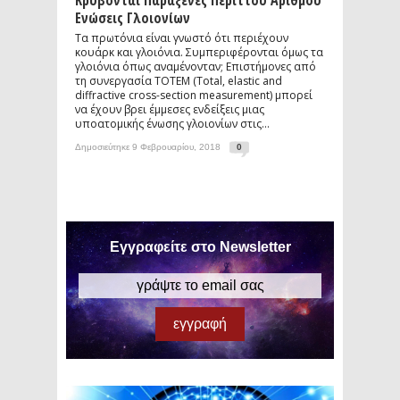
Κρύβονται Παράξενες Περιττού Αριθμού
Ενώσεις Γλοιονίων
Τα πρωτόνια είναι γνωστό ότι περιέχουν
κουάρκ και γλοιόνια. Συμπεριφέρονται όμως τα
γλοιόνια όπως αναμένονταν; Επιστήμονες από
τη συνεργασία TOTEM (Total, elastic and
diffractive cross-section measurement) μπορεί
να έχουν βρει έμμεσες ενδείξεις μιας
υποατομικής ένωσης γλοιονίων στις...
Δημοσιεύτηκε 9 Φεβρουαρίου, 2018
0
Εγγραφείτε στο Newsletter