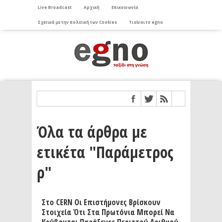
Live Broadcast
Αρχική
Επικοινωνία
Σχετικά με την πολιτική των Cookies
Τι είναι το egno
Όλα τα άρθρα με
ετικέτα "Παράμετρος
ρ"
Στο CERN Οι Επιστήμονες Βρίσκουν
Στοιχεία Ότι Στα Πρωτόνια Μπορεί Να