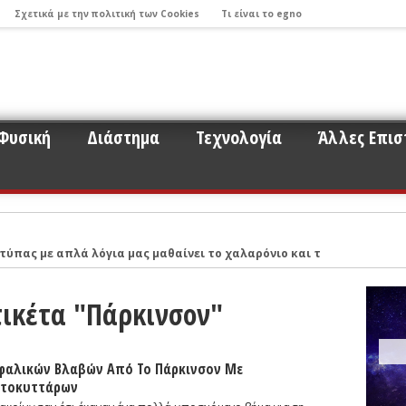
Σχετικά με την πολιτική των Cookies
Τι είναι το egno
Φυσική
Διάστημα
Τεχνολογία
Άλλες Επισ
τύπας με απλά λόγια μας μαθαίνει το χαλαρόνιο και τη σχέση του μ
 παρακολούθησης εκλάμψεων λόγω προσκρούσεων παραγήινων αστερ
τικέτα "Πάρκινσον"
Νικόλαο Στεργιούλα με αφορμή το σημαντικό εύρημα της εργασίας τ
ντά σε ερωτήματα για το σύμπαν και την έρευνα που σχετίζεται με
ου 2017: Οι βηματισμοί της Επιστήμης και η πορεία προς τον εντοπ
φαλικών Βλαβών Από Το Πάρκινσον Με
στοκυττάρων
ό σύστημα με τα μάτια ενός νέου ερευνητή όπως ο κ. Μπάμπουλης (Μ