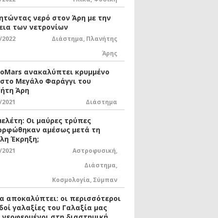
ητώντας νερό στον Άρη με την
εια των νετρονίων
/2022
Διάστημα
,
Πλανήτης
Άρης
xoMars ανακαλύπτει κρυμμένο
 στο Μεγάλο Φαράγγι του
ήτη Άρη
/2021
Διάστημα
μελέτη: Οι μαύρες τρύπες
ορφώθηκαν αμέσως μετά τη
λη Έκρηξη;
/2021
Αστροφυσική
,
Διάστημα
,
Κοσμολογία
,
Σύμπαν
ία αποκαλύπτει: οι περισσότεροι
δοί γαλαξίες του Γαλαξία μας
ι νεοφερμένοι στη διαστημική