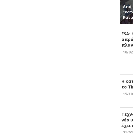
Από 
“κατ
Κατα
ESA:
απρό
πλαν
10/02
Η κα
το Ti
15/10
Τεχν
νέο 
έχει
21/02