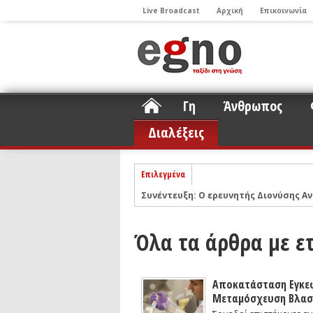
Live Broadcast
Αρχική
Επικοινωνία
Γη
Άνθρωπος
Διαλέξεις
Επιλεγμένα
Συνέντευξη: Ο ερευνητής Διονύσης Αν
ΝΕLIOTA: Το ερευνητικό πρόγραμμα
Σελήνη
Όλα τα άρθρα με ε
Podcast: Συζήτηση με τον καθηγητή 
Podcast: Ο Διονύσης Σιμόπουλος απα
Άρθρο με αφορμή το Nobel Φυσικής τ
Αποκατάσταση Εγκε
Μεταμόσχευση Βλα
Συνέντευξη: Το ελληνικό εκπαιδευτικ