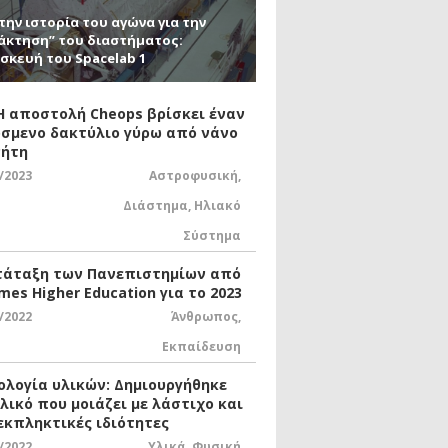
την ιστορία του αγώνα για την
άκτηση” του διαστήματος:
σκευή του Spacelab 1
 Η αποστολή Cheops βρίσκει έναν
σμενο δακτύλιο γύρω από νάνο
ήτη
/2023
Αστροφυσική
,
Διάστημα
,
Ηλιακό
Σύστημα
τάταξη των Πανεπιστημίων από
mes Higher Education για το 2023
/2022
Άνθρωπος
,
Εκπαίδευση
ολογία υλικών: Δημιουργήθηκε
υλικό που μοιάζει με λάστιχο και
 εκπληκτικές ιδιότητες
/2022
Υλικά
,
Φυσική