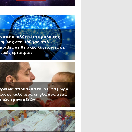
ς εφαρμογές τους (Μέρος 2)
μανένιο και πυριτένιο (Μέρος
το ΜΙΤ)
ου ΑΠΘ)
να αποκαλύπτει το ρόλο της
αμίνης στη μάθηση από
μοιβές σε θετικές και ποινές σε
τικές εμπειρίες
έρευνα αποκαλύπτει ότι τα μωρά
ίνουν καλύτερα τη γλώσσα μέσω
ικών τραγουδιών