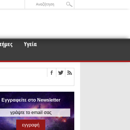
τήμες
Υγεία
ε την σκοτεινή ύλη
οειδών και μετεωροειδών στη
ου για τα άστρα νετρονίων
Εγγραφείτε στο Newsletter
 αυτό
ισμό των βαρυτικών κυμάτων
έρος 3)