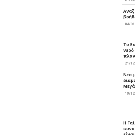
Αναζ
βοήθ
04/01
Το E
νερό
πλαν
21/12
Νέα 
διαμ
Μεγά
19/12
Η Γα
συνο
είνα