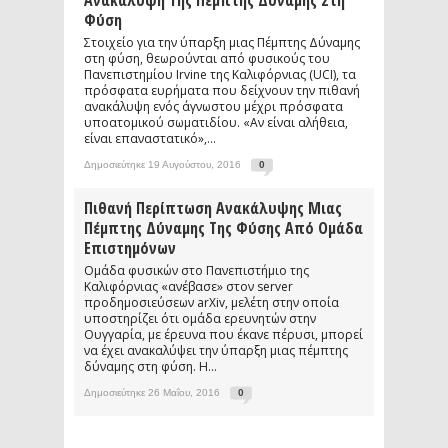
Ανακάλυψη Της Πέμπτης Δύναμης Στη
Φύση
Στοιχείο για την ύπαρξη μιας Πέμπτης Δύναμης
στη φύση, θεωρούνται από φυσικούς του
Πανεπιστημίου Irvine της Καλιφόρνιας (UCI), τα
πρόσφατα ευρήματα που δείχνουν την πιθανή
ανακάλυψη ενός άγνωστου μέχρι πρόσφατα
υποατομικού σωματιδίου. «Αν είναι αλήθεια,
είναι επαναστατικό»,...
Δημοσιεύτηκε 19 Αυγούστου, 2016
0
Πιθανή Περίπτωση Ανακάλυψης Μιας
Πέμπτης Δύναμης Της Φύσης Από Ομάδα
Επιστημόνων
Ομάδα φυσικών στο Πανεπιστήμιο της
Καλιφόρνιας «ανέβασε» στον server
προδημοσιεύσεων arXiv, μελέτη στην οποία
υποστηρίζει ότι ομάδα ερευνητών στην
Ουγγαρία, με έρευνα που έκανε πέρυσι, μπορεί
να έχει ανακαλύψει την ύπαρξη μιας πέμπτης
δύναμης στη φύση. Η...
Δημοσιεύτηκε 26 Μαΐου, 2016
0