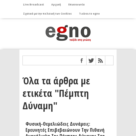
Live Broadcast
Αρχική
Επικοινωνία
Σχετικά με την πολιτική των Cookies
Τι είναι το egno
Όλα τα άρθρα με
ετικέτα "Πέμπτη
Δύναμη"
Φυσική-Θεμελιώδεις Δυνάμεις:
Ερευνητές Επιβεβαιώνουν Την Πιθανή