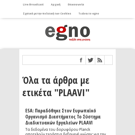
Live Broadcast
Αρχική
Επικοινωνία
Σχετικά με την πολιτική των Cookies
Τι είναι το egno
Όλα τα άρθρα με
ετικέτα "PLAAVI"
ESA: Παραδόθηκε Στον Ευρωπαϊκό
Οργανισμό Διαστήματος Το Σύστημα
Διαδικτυακών Εργαλείων PLAAVI
Τα δεδομένα του δορυφόρου Planck
αποτελούν τεράστια δεξαμενή γνώσης για την