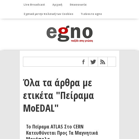
Live Broadcast
Αρχική
Επικοινωνία
Σχετικά με την πολιτική των Cookies
Τι είναι το egno
Όλα τα άρθρα με
ετικέτα "Πείραμα
MoEDAL"
Το Πείραμα ATLAS Στο CERN
Κατευθύνεται Προς Τα Μαγνητικά