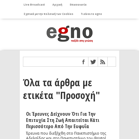
Live Broadcast
Αρχική
Επικοινωνία
Σχετικά με την πολιτική των Cookies
Τι είναι το egno
Όλα τα άρθρα με
ετικέτα "Προσοχή"
Οι Έρευνες Δείχνουν Ότι Για Την
Επιτυχία Στη Ζωή Απαιτείται Κάτι
Περισσότερο Από Την Ευφυΐα
Έρευνα που διεξήχθη στο Πανεπιστήμιο της
Αδελαΐδας και στο Πανεπιστήμιο του Bristol