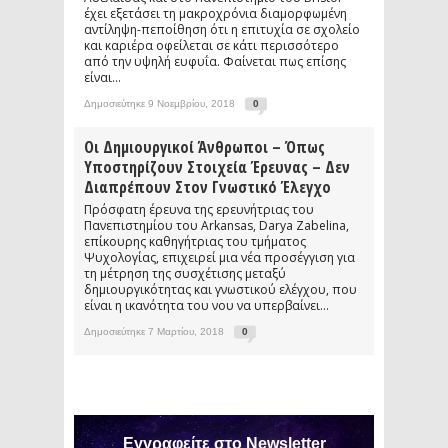
έχει εξετάσει τη μακροχρόνια διαμορφωμένη
αντίληψη-πεποίθηση ότι η επιτυχία σε σχολείο
και καριέρα οφείλεται σε κάτι περισσότερο
από την υψηλή ευφυΐα. Φαίνεται πως επίσης
είναι...
Δημοσιεύτηκε 9 Νοεμβρίου, 2018
0
Οι Δημιουργικοί Άνθρωποι – Όπως
Υποστηρίζουν Στοιχεία Έρευνας – Δεν
Διαπρέπουν Στον Γνωστικό Έλεγχο
Πρόσφατη έρευνα της ερευνήτριας του
Πανεπιστημίου του Arkansas, Darya Zabelina,
επίκουρης καθηγήτριας του τμήματος
Ψυχολογίας, επιχειρεί μια νέα προσέγγιση για
τη μέτρηση της συσχέτισης μεταξύ
δημιουργικότητας και γνωστικού ελέγχου, που
είναι η ικανότητα του νου να υπερβαίνει...
Δημοσιεύτηκε 7 Μαρτίου, 2018
0
Εγγραφείτε στο Newsletter