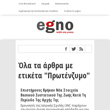
Live Broadcast
Αρχική
Επικοινωνία
Σχετικά με την πολιτική των Cookies
Τι είναι το egno
Όλα τα άρθρα με
ετικέτα "Πρωτένζυμο"
Επιστήμονες Βρήκαν Νέα Στοιχεία
Βασικού Συστατικού Της Ζωής Κατά Τη
Περίοδο Της Αρχής Της
Ερευνητές της Ιατρικής Σχολής UNC παρέχουν
την πρώτη άμεση πειραματική απόδειξη για την