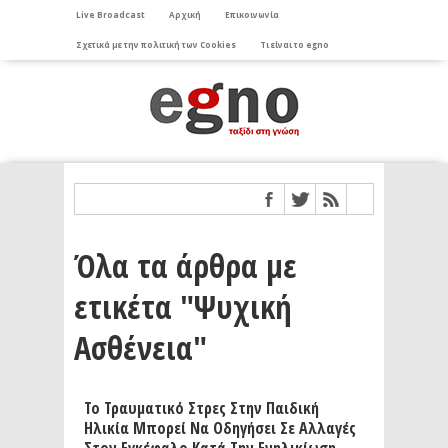
Live Broadcast
Αρχική
Επικοινωνία
Σχετικά με την πολιτική των Cookies
Τι είναι το egno
Όλα τα άρθρα με
ετικέτα "Ψυχική
Ασθένεια"
Το Τραυματικό Στρες Στην Παιδική
Ηλικία Μπορεί Να Οδηγήσει Σε Αλλαγές