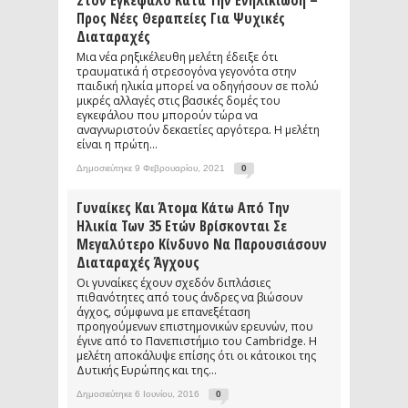
Στον Εγκέφαλο Κατά Την Ενηλικίωση –
Προς Νέες Θεραπείες Για Ψυχικές
Διαταραχές
Μια νέα ρηξικέλευθη μελέτη έδειξε ότι
τραυματικά ή στρεσογόνα γεγονότα στην
παιδική ηλικία μπορεί να οδηγήσουν σε πολύ
μικρές αλλαγές στις βασικές δομές του
εγκεφάλου που μπορούν τώρα να
αναγνωριστούν δεκαετίες αργότερα. Η μελέτη
είναι η πρώτη...
Δημοσιεύτηκε 9 Φεβρουαρίου, 2021
0
Γυναίκες Και Άτομα Κάτω Από Την
Ηλικία Των 35 Ετών Βρίσκονται Σε
Μεγαλύτερο Κίνδυνο Να Παρουσιάσουν
Διαταραχές Άγχους
Οι γυναίκες έχουν σχεδόν διπλάσιες
πιθανότητες από τους άνδρες να βιώσουν
άγχος, σύμφωνα με επανεξέταση
προηγούμενων επιστημονικών ερευνών, που
έγινε από το Πανεπιστήμιο του Cambridge. Η
μελέτη αποκάλυψε επίσης ότι οι κάτοικοι της
Δυτικής Ευρώπης και της...
Δημοσιεύτηκε 6 Ιουνίου, 2016
0