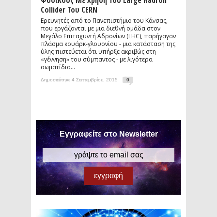
Φυσικούς Με Χρήση Του Large Hadron
Collider Του CERN
Ερευνητές από το Πανεπιστήμιο του Κάνσας,
που εργάζονται με μια διεθνή ομάδα στον
Μεγάλο Επιταχυντή Αδρονίων (LHC), παρήγαγαν
πλάσμα κουάρκ-γλουονίου - μια κατάσταση της
ύλης πιστεύεται ότι υπήρξε ακριβώς στη
«γέννηση» του σύμπαντος - με λιγότερα
σωματίδια...
Δημοσιεύτηκε 4 Σεπτεμβρίου, 2015
0
Εγγραφείτε στο Newsletter