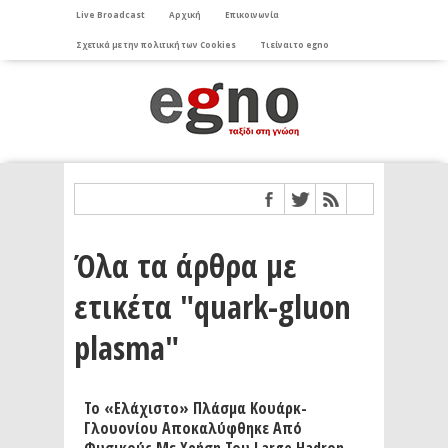
Live Broadcast
Αρχική
Επικοινωνία
Σχετικά με την πολιτική των Cookies
Τι είναι το egno
Όλα τα άρθρα με
ετικέτα "quark-gluon
plasma"
Το «ελάχιστο» Πλάσμα Κουάρκ-
Γλουονίου Αποκαλύφθηκε Από