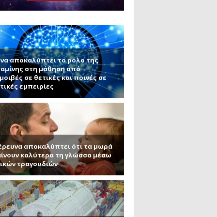
ς εφαρμογές τους (Μέρος 2)
μανένιο και πυριτένιο (Μέρος
το ΜΙΤ)
ου ΑΠΘ)
να αποκαλύπτει το ρόλο της
αμίνης στη μάθηση από
μοιβές σε θετικές και ποινές σε
τικές εμπειρίες
έρευνα αποκαλύπτει ότι τα μωρά
ίνουν καλύτερα τη γλώσσα μέσω
ικών τραγουδιών