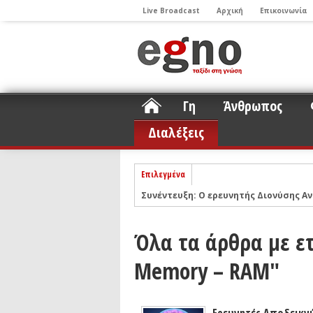
Live Broadcast
Αρχική
Επικοινωνία
Γη
Άνθρωπος
Διαλέξεις
Επιλεγμένα
Συνέντευξη: Ο ερευνητής Διονύσης Αν
ΝΕLIOTA: Το ερευνητικό πρόγραμμα
Σελήνη
Podcast: Συζήτηση με τον καθηγητή 
Όλα τα άρθρα με ετ
Podcast: Ο Διονύσης Σιμόπουλος απα
Memory – RAM"
Άρθρο με αφορμή το Nobel Φυσικής τ
Συνέντευξη: Το ελληνικό εκπαιδευτικ