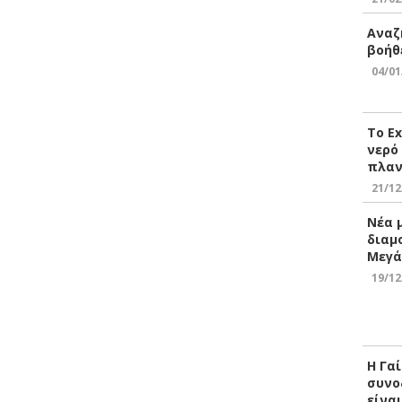
Αναζ
βοήθ
04/01
Το E
νερό
πλαν
21/12
Νέα 
διαμ
Μεγά
19/12
Η Γα
συνο
είνα