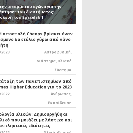
την ιστορία του αγώνα για την
άκτηση” του διαστήματος:
σκευή του Spacelab 1
 Η αποστολή Cheops βρίσκει έναν
σμενο δακτύλιο γύρω από νάνο
ήτη
/2023
Αστροφυσική
,
Διάστημα
,
Ηλιακό
Σύστημα
τάταξη των Πανεπιστημίων από
mes Higher Education για το 2023
/2022
Άνθρωπος
,
Εκπαίδευση
ολογία υλικών: Δημιουργήθηκε
υλικό που μοιάζει με λάστιχο και
 εκπληκτικές ιδιότητες
/2022
Υλικά
,
Φυσική