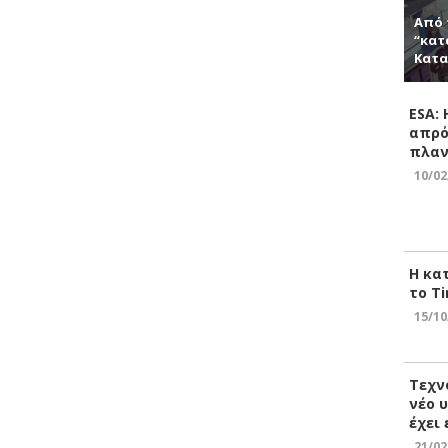
Από 
“κατ
Κατα
ESA:
απρό
πλαν
10/02
Η κα
το Ti
15/10
Τεχν
νέο 
έχει
21/02