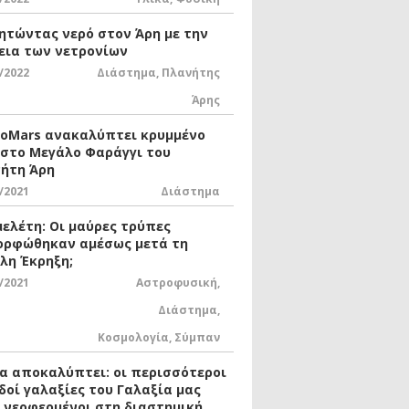
ητώντας νερό στον Άρη με την
εια των νετρονίων
/2022
Διάστημα
,
Πλανήτης
Άρης
xoMars ανακαλύπτει κρυμμένο
 στο Μεγάλο Φαράγγι του
ήτη Άρη
/2021
Διάστημα
μελέτη: Οι μαύρες τρύπες
ορφώθηκαν αμέσως μετά τη
λη Έκρηξη;
/2021
Αστροφυσική
,
Διάστημα
,
Κοσμολογία
,
Σύμπαν
ία αποκαλύπτει: οι περισσότεροι
δοί γαλαξίες του Γαλαξία μας
ι νεοφερμένοι στη διαστημική