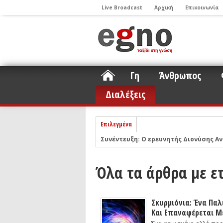
Live Broadcast
Αρχική
Επικοινωνία
Γη
Άνθρωπος
Διαλέξεις
Επιλεγμένα
Συνέντευξη: Ο ερευνητής Διονύσης Αν
ΝΕLIOTA: Το ερευνητικό πρόγραμμα
Σελήνη
Podcast: Συζήτηση με τον καθηγητή 
Όλα τα άρθρα με ετ
Podcast: Ο Διονύσης Σιμόπουλος απα
Άρθρο με αφορμή το Nobel Φυσικής τ
Σκυρμιόνια: Ένα Παλ
Συνέντευξη: Το ελληνικό εκπαιδευτικ
Και Επαναφέρεται Μ
Συνέντευξη: Ο ερευνητής Νανοτεχνολ