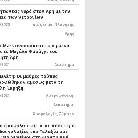
ητώντας νερό στον Άρη με την
εια των νετρονίων
/2022
Διάστημα
,
Πλανήτης
Άρης
xoMars ανακαλύπτει κρυμμένο
 στο Μεγάλο Φαράγγι του
ήτη Άρη
/2021
Διάστημα
μελέτη: Οι μαύρες τρύπες
ορφώθηκαν αμέσως μετά τη
λη Έκρηξη;
/2021
Αστροφυσική
,
Διάστημα
,
Κοσμολογία
,
Σύμπαν
ία αποκαλύπτει: οι περισσότεροι
δοί γαλαξίες του Γαλαξία μας
ι νεοφερμένοι στη διαστημική