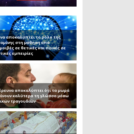
μανένιο και πυριτένιο (Μέρος
το ΜΙΤ)
ου ΑΠΘ)
να αποκαλύπτει το ρόλο της
αμίνης στη μάθηση από
μοιβές σε θετικές και ποινές σε
τικές εμπειρίες
έρευνα αποκαλύπτει ότι τα μωρά
ίνουν καλύτερα τη γλώσσα μέσω
ικών τραγουδιών