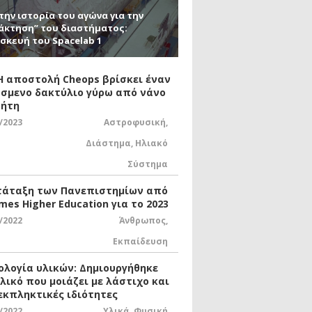
την ιστορία του αγώνα για την
άκτηση” του διαστήματος:
σκευή του Spacelab 1
 Η αποστολή Cheops βρίσκει έναν
σμενο δακτύλιο γύρω από νάνο
ήτη
/2023
Αστροφυσική
,
Διάστημα
,
Ηλιακό
Σύστημα
τάταξη των Πανεπιστημίων από
mes Higher Education για το 2023
/2022
Άνθρωπος
,
Εκπαίδευση
ολογία υλικών: Δημιουργήθηκε
υλικό που μοιάζει με λάστιχο και
 εκπληκτικές ιδιότητες
/2022
Υλικά
,
Φυσική