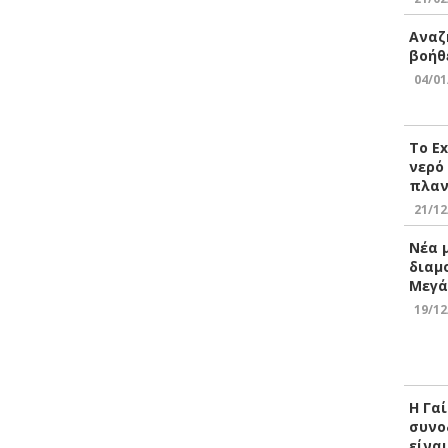
Αναζ
βοήθ
04/01
Το E
νερό
πλαν
21/12
Νέα 
διαμ
Μεγά
19/12
Η Γα
συνο
είνα