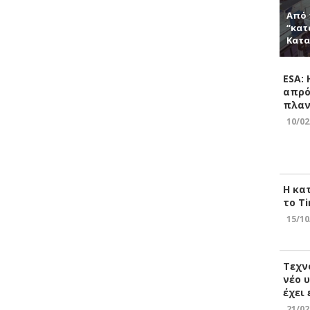
Από 
“κατ
Κατα
ESA:
απρό
πλαν
10/02
Η κα
το Ti
15/10
Τεχν
νέο 
έχει
21/02