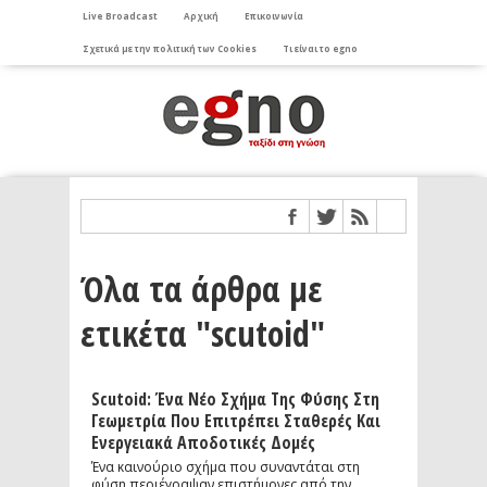
Live Broadcast
Αρχική
Επικοινωνία
Σχετικά με την πολιτική των Cookies
Τι είναι το egno
Όλα τα άρθρα με
ετικέτα "scutoid"
Scutoid: Ένα Νέο Σχήμα Της Φύσης Στη
Γεωμετρία Που Επιτρέπει Σταθερές Και
Ενεργειακά Αποδοτικές Δομές
Ένα καινούριο σχήμα που συναντάται στη
φύση περιέγραψαν επιστήμονες από την