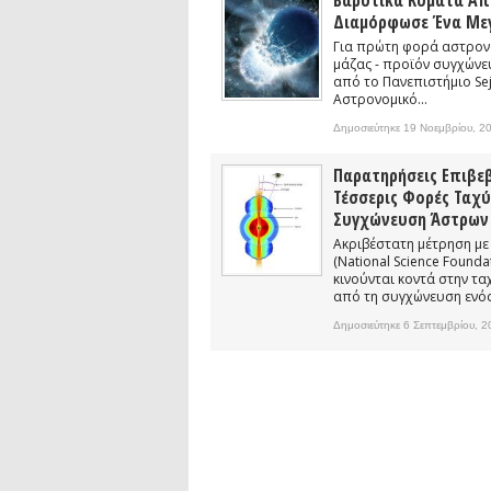
Βαρυτικά Κύματα Απ
Συνέντευξη: Συζητώντας με τον ερευ
Διαμόρφωσε Ένα Με
1)
podcast: Τι είναι τα Βαρυτικά Κύματ
Για πρώτη φορά αστρονό
μάζας - προϊόν συγχώνευ
podcast: Αναζητώντας τα Βαρυτικά Κ
από το Πανεπιστήμιο Sej
Αστρονομικό...
Συνέντευξη: Ο ερευνητής Διονύσης Αν
Δημοσιεύτηκε 19 Νοεμβρίου, 2
Παρατηρήσεις Επιβε
Τέσσερις Φορές Ταχ
Συγχώνευση Άστρων
Ακριβέστατη μέτρηση με
(National Science Found
κινούνται κοντά στην τ
από τη συγχώνευση ενός
Δημοσιεύτηκε 6 Σεπτεμβρίου, 