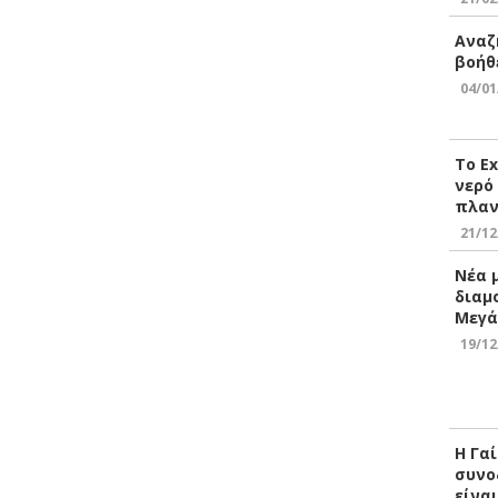
Αναζ
βοήθ
04/01
Το E
νερό
πλαν
21/12
Νέα 
διαμ
Μεγά
19/12
Η Γα
συνο
είνα