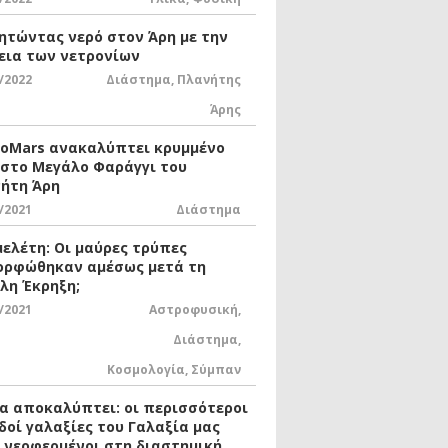
ητώντας νερό στον Άρη με την
εια των νετρονίων
/2022
Διάστημα
,
Πλανήτης
Άρης
xoMars ανακαλύπτει κρυμμένο
 στο Μεγάλο Φαράγγι του
ήτη Άρη
/2021
Διάστημα
μελέτη: Οι μαύρες τρύπες
ορφώθηκαν αμέσως μετά τη
λη Έκρηξη;
/2021
Αστροφυσική
,
Διάστημα
,
Κοσμολογία
,
Σύμπαν
ία αποκαλύπτει: οι περισσότεροι
δοί γαλαξίες του Γαλαξία μας
ι νεοφερμένοι στη διαστημική