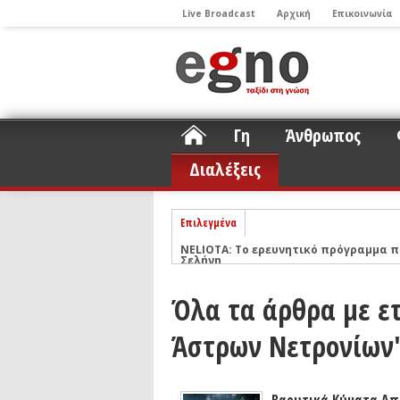
Live Broadcast
Αρχική
Επικοινωνία
Γη
Άνθρωπος
Διαλέξεις
Επιλεγμένα
ΝΕLIOTA: Το ερευνητικό πρόγραμμα
Σελήνη
Podcast: Συζήτηση με τον καθηγητή 
Όλα τα άρθρα με ε
Podcast: Ο Διονύσης Σιμόπουλος απα
Άρθρο με αφορμή το Nobel Φυσικής τ
Άστρων Νετρονίων
Συνέντευξη: Το ελληνικό εκπαιδευτικ
Συνέντευξη: Ο ερευνητής Νανοτεχνολ