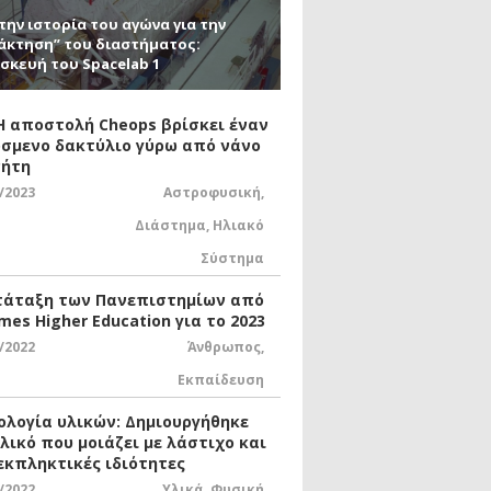
την ιστορία του αγώνα για την
άκτηση” του διαστήματος:
σκευή του Spacelab 1
 Η αποστολή Cheops βρίσκει έναν
σμενο δακτύλιο γύρω από νάνο
ήτη
/2023
Αστροφυσική
,
Διάστημα
,
Ηλιακό
Σύστημα
τάταξη των Πανεπιστημίων από
mes Higher Education για το 2023
/2022
Άνθρωπος
,
Εκπαίδευση
ολογία υλικών: Δημιουργήθηκε
υλικό που μοιάζει με λάστιχο και
 εκπληκτικές ιδιότητες
/2022
Υλικά
,
Φυσική