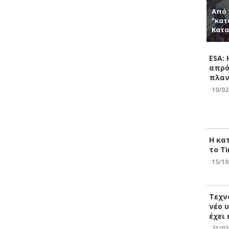
Από 
“κατ
Κατα
ESA:
απρό
πλαν
10/02
Η κα
το Ti
15/10
Τεχν
νέο 
έχει
21/02