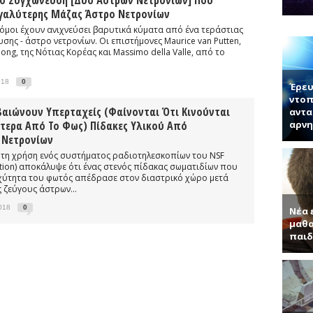
ό Συγχώνευση [δυο Άστρων Νετρονίων] Που
νητή κ. Παντελή Μπάμπουλη για τα ενδιαφέροντα τεχνητά υλικά, γερ
γαλύτερης Μάζας Άστρο Νετρονίων
α (Συνέντευξη με τον Ερωτόκριτο Κατσαβουνίδη, διευθυντή έρευνας σ
μοι έχουν ανιχνεύσει βαρυτικά κύματα από ένα τεράστιας
σης - άστρο νετρονίων. Οι επιστήμονες Maurice van Putten,
ύματα (Συνέντευξη με τον Χρήστο Τσάγκα, Αναπληρωτή Καθηγητή τ
ong, της Νότιας Κορέας και Massimo della Valle, από το
τύπας με απλά λόγια μας μαθαίνει το χαλαρόνιο και τη σχέση του μ
018
0
Έρευ
ντοπ
βαιώνουν Υπερταχείς (φαίνονται Ότι Κινούνται
αντα
ύτερα Από Το Φως) Πίδακες Υλικού Από
αρνη
 Νετρονίων
 τη χρήση ενός συστήματος ραδιοτηλεσκοπίων του NSF
ation) αποκάλυψε ότι ένας στενός πίδακας σωματιδίων που
αχύτητα του φωτός απέδρασε στον διαστρικό χώρο μετά
 ζεύγους άστρων...
2018
0
Νέα 
μαθα
παιδ