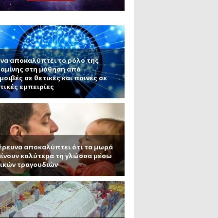
μανένιο και πυριτένιο (Μέρος
το ΜΙΤ)
ου ΑΠΘ)
ε την σκοτεινή ύλη
να αποκαλύπτει το ρόλο της
αμίνης στη μάθηση από
μοιβές σε θετικές και ποινές σε
τικές εμπειρίες
έρευνα αποκαλύπτει ότι τα μωρά
ίνουν καλύτερα τη γλώσσα μέσω
ικών τραγουδιών