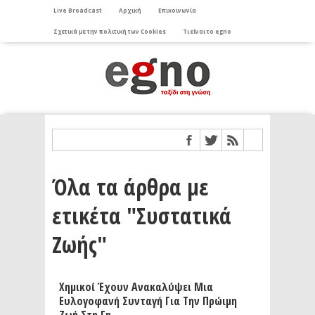
Live Broadcast
Αρχική
Επικοινωνία
Σχετικά με την πολιτική των Cookies
Τι είναι το egno
Όλα τα άρθρα με
ετικέτα "Συστατικά
Ζωής"
Χημικοί Έχουν Ανακαλύψει Μια
Ευλογοφανή Συνταγή Για Την Πρώιμη