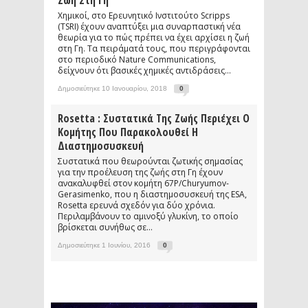
Ζωή Στη Γη
Χημικοί, στο Ερευνητικό Ινστιτούτο Scripps
(TSRI) έχουν αναπτύξει μια συναρπαστική νέα
θεωρία για το πώς πρέπει να έχει αρχίσει η ζωή
στη Γη. Τα πειράματά τους, που περιγράφονται
στο περιοδικό Nature Communications,
δείχνουν ότι βασικές χημικές αντιδράσεις...
Δημοσιεύτηκε 10 Ιανουαρίου, 2018
0
Rosetta : Συστατικά Της Ζωής Περιέχει Ο
Κομήτης Που Παρακολουθεί Η
Διαστημοσυσκευή
Συστατικά που θεωρούνται ζωτικής σημασίας
για την προέλευση της ζωής στη Γη έχουν
ανακαλυφθεί στον κομήτη 67P/Churyumov-
Gerasimenko, που η διαστημοσυσκευή της ESA,
Rosetta ερευνά σχεδόν για δύο χρόνια.
Περιλαμβάνουν το αμινοξύ γλυκίνη, το οποίο
βρίσκεται συνήθως σε...
Δημοσιεύτηκε 1 Ιουνίου, 2016
0